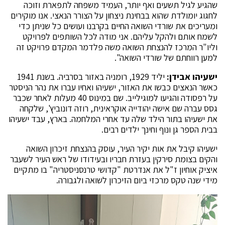
שהגיע לגיל תשעים ואף יותר, העמיד משפחה לתפארת וזוכה
לחגוג יומולדת שהוא בבחינת ניצחון על הצורר הנאצי. אנו מוקירים
ומעריכים את שורדי השואה החיים בקרבנו ועושים כל שניתן כדי
לשמח אותם ולהקל עליהם. אני מודה לכל השותפים לפרויקט
וליו"ר המרכז להנצחת השואה משה פלדמר המקדם פרויקט זה
למען רווחתם של שורדי השואה".
ישעיהו אבידן:
יליד 1929, רומניה באזור בסרביה. בשנת 1941
כאשר הנאצים כבשו את האזור, ישעיהו ואחיו עברו את נהר הניסטר
על רפסודה והגיעו למוגילייב. שם במינוס 40 מעלות לאחר שכבר
גסס עברה שם אישה יהודייה אוקראינית, רוזה דונוביץ', שלקחה
את ישעיהו בתור הילד שלה עד אחרי המלחמה. בארץ, עבד ישעיהו
בבית הספר גן ונוף וחינך ילדים רבים.
ישעיהו קיבל את אות יקיר העיר, עוסק בהנצחת זיכרון השואה
והקים בצומת סירקין בעזרת חבריו ובעידודו של ראש העיר לשעבר
איציק אוחיון ז"ל את אנדרטת "קדושי טרנסניסטריה" בו מתקיים
מידי שנה טקס מרכזי ביום הזיכרון לשואה ולגבורה.