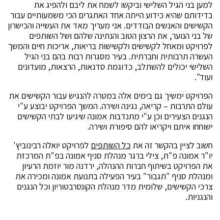
למען בני הגיל השלישי וביקשו לשמח את ליבם ולהפיג את
בדידותם שהיא כידוע הייתה אחד האתגרים הכי משמעותיים עבור
הקשישים והאנשים הבודדים. אני מעריך מאד את העשייה והכישרון
של בני הנוער, את הרצון הטוב והנתינה שלהם ושל השותפים
לפרויקט ומאחל לקשישים ולקשישות בריאות, אריכות חיים והמשך
העשרה תרבותית וחברתית. בעיר מסגרות רבות בהם בני הגיל
השלישי יכולים להשתלב, כדוגמת סדנאות, הרצאות, מועדונים
ועוד".
הפרויקט ימשיך גם בימים אלה במטרה להנגיש עבור הקשישים את
עולם התרבות – קריאה, נגינה ושירה. המשך הפרויקט יבוצע ע"י
הנגנים הצעירים וכן ע"י מתנדבות אמונה שיגיעו לבתי הקשישים
ישוחחו איתם ויקריאו להם סיפורת ושירה.
חשוב לציין בהקשר זה את
כל השותפים
לפרויקט יואלה רבינוביץ'
יו"ר אמונה פ"ת, צילי ברגר מנהלת סניף אמונה בפ"ת המרכזת
את הפרויקט בשיתוף חברות ההנהלה, ירדנה מור יוזמת הרעיון
ומנהלת סניף "תגבור" בעיר הפעילה בתנועת אמונה ומכירה את
צרכי הקשישים, שלומית מדר מנהלת הקונסרבטוריון וכל הנגנים
והנגניות.