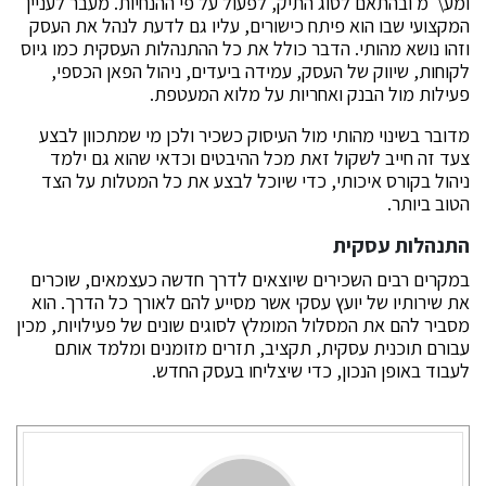
ומע\"מ ובהתאם לסוג התיק, לפעול על פי ההנחיות. מעבר לעניין
המקצועי שבו הוא פיתח כישורים, עליו גם לדעת לנהל את העסק
וזהו נושא מהותי. הדבר כולל את כל ההתנהלות העסקית כמו גיוס
לקוחות, שיווק של העסק, עמידה ביעדים, ניהול הפאן הכספי,
פעילות מול הבנק ואחריות על מלוא המעטפת.
מדובר בשינוי מהותי מול העיסוק כשכיר ולכן מי שמתכוון לבצע
צעד זה חייב לשקול זאת מכל ההיבטים וכדאי שהוא גם ילמד
ניהול בקורס איכותי, כדי שיוכל לבצע את כל המטלות על הצד
הטוב ביותר.
התנהלות עסקית
במקרים רבים השכירים שיוצאים לדרך חדשה כעצמאים, שוכרים
את שירותיו של יועץ עסקי אשר מסייע להם לאורך כל הדרך. הוא
מסביר להם את המסלול המומלץ לסוגים שונים של פעילויות, מכין
עבורם תוכנית עסקית, תקציב, תזרים מזומנים ומלמד אותם
לעבוד באופן הנכון, כדי שיצליחו בעסק החדש.