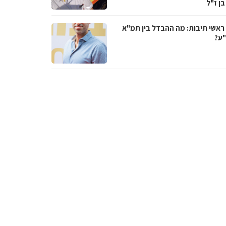
בן ז"ל
ראשי תיבות: מה ההבדל בין תמ"א
ע?