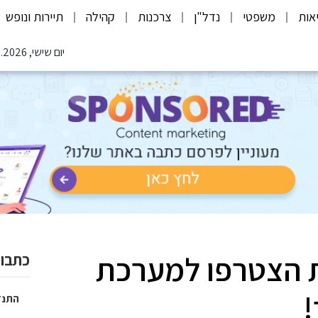
אות
משפטי
נדל"ן
צרכנות
קהילה
תיירות ונופש
יום שישי, 07.08.2026
 הצטרפו למערכת
כתבות
!
התנד