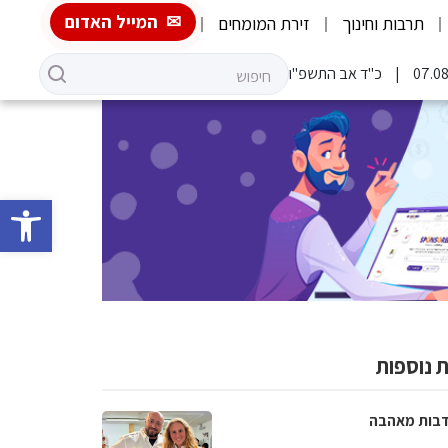
המייל האדום
תרבות וחינוך
זירת המומחים
כ"ד אב התשפ"ו
פתח סרגל 
 נוספות
בות מאהבה