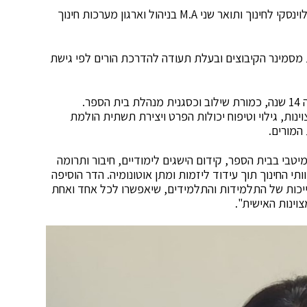
הדר בעלת תואר ראשון B.E.D בחינוך מיוחד ממכללת לוינסקי לחינוך ותואר שני M.A בניהול וארגון מערכות חינוך
 מסמינר הקיבוצים ובעלת תעודה להדרכת הורים לפי גישת
הדר תושבת פתח תקוה, לימדה בבית החינוך פיקא מזה 14 שנה, כמורת שילוב וכסגנית מנהלת בית הספר.
נות, גילוי וטיפוח יכולות הפרט ויצירת תשתית הולמת
המורים.
טבי בבית הספר, קידום הישגים לימודיים, חיבור ותרומה
 החינוך תוך עידוד ליזמות ומתן אוטונומיה. הדר הוסיפה
שייכות של התלמידות והתלמידים, שיאפשרו לכל אחד ואחת
וינות האישית".