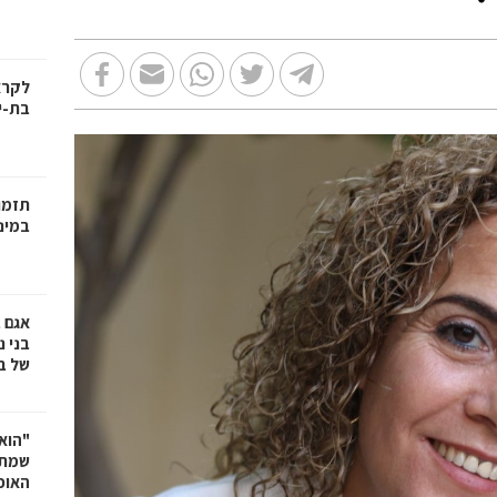
בת-י
תזמו
במינ
אגם 
של ב
"הוא 
שמתנ
האופ