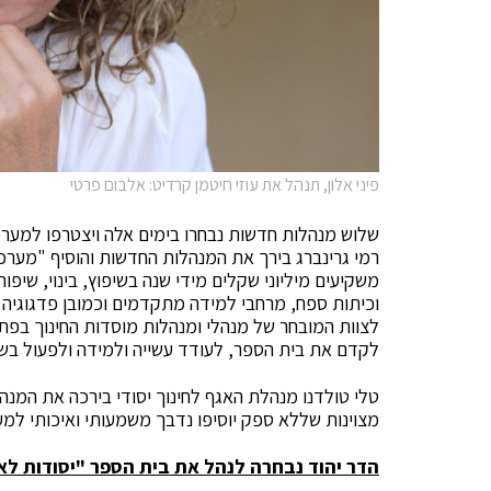
פיני אלון, תנהל את עוזי חיטמן קרדיט: אלבום פרטי
שלוש מנהלות חדשות נבחרו בימים אלה ויצטרפו למערכת
רמי גרינברג בירך את המנהלות החדשות והוסיף "מערכ
משקיעים מיליוני שקלים מידי שנה בשיפוץ, בינוי, שיפ
וכיתות ספח, מרחבי למידה מתקדמים וכמובן פדגוגי
לצוות המובחר של מנהלי ומנהלות מוסדות החינוך בפתח 
לקדם את בית הספר, לעודד עשייה ולמידה ולפעול בשי
טלי טולדנו מנהלת האגף לחינוך יסודי בירכה את המנה
מצוינות שללא ספק יוסיפו נדבך משמעותי ואיכותי למער
הדר יהוד נבחרה לנהל את בית הספר "יסודות לאו