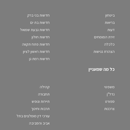
ביטחון
חדשות בני ברק
בריאות
חדשות בת ים
דעות
חדשות גבעת שמואל
זירת המומחים
חדשות חולון
כלכלה
חדשות פתח תקווה
הצהרת נגישות
חדשות ראשון לציון
חדשות רמת גן
כל מה שמעניין
משפטי
קהילה
נדל"ן
תחבורה
ספורט
תיירות ונופש
צרכנות
תרבות וחינוך
עורכי דין מומלצים בתל
אביב והסביבה