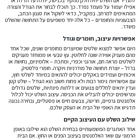
להגדיר אם השלט יהיה חלק מהקיר בכניסה, יתלה על הדלת או
אפילו יעמוד על מעמד נפרד. כך תוכלו לבחור את הגודל והצורה
המתאימים למרחב. במקביל, כדאי לשקול את סגנון הכתב,
הצבעוניות והחומרים – כל אלה יחד משפיעים על התחושה שהשלט
משדר.
אפשרויות עיצוב, חומרים וגודל
היום אפשר למצוא שלטים שמיוצרים מחומרים שונים, שכל אחד
מהם מעניק אווירה שונה לחלוטין. עץ טבעי או ממוחזר מעניקים
לשלטים מראה חם, אורגני וכפרי, ומתכת – אלומיניום, נחושת או
ברזל – יוצרת תחושה של מודרניות ויוקרה. חומרי פלסטיק
איכותיים ועמידים באקלים יכולים להתאים במיוחד לשלטי חוץ,
עם אפשרויות גימור רבות ולא פחות חשוב הוא הגודל – שלט קטן
ועדין יתאים לחללים צנועים או דלתות פינתיות, שלטים גדולים
ומרשימים יכולים להבליט את הכניסה. עיצוב השלט יכול לכלול
אלמנטים גרפיים, חריטה, צבעים חיים או פסטליים, ובחירה נכונה
תדגיש את האופי של הבית או העסק שלכם.
שילוב השלט עם העיצוב הקיים
אחד האתגרים המשמעותיים בבחירת השלט הוא שילובו באופן
הרמוני עם שאר האלמנטים בעיצוב הפנים או החוץ. אם הבית