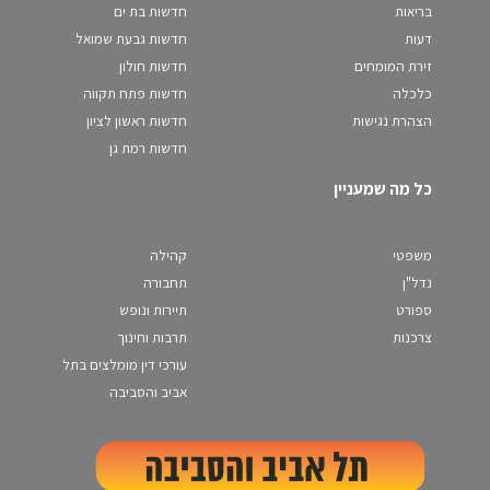
בריאות
חדשות בת ים
דעות
חדשות גבעת שמואל
זירת המומחים
חדשות חולון
כלכלה
חדשות פתח תקווה
הצהרת נגישות
חדשות ראשון לציון
חדשות רמת גן
כל מה שמעניין
משפטי
קהילה
נדל"ן
תחבורה
ספורט
תיירות ונופש
צרכנות
תרבות וחינוך
עורכי דין מומלצים בתל
אביב והסביבה