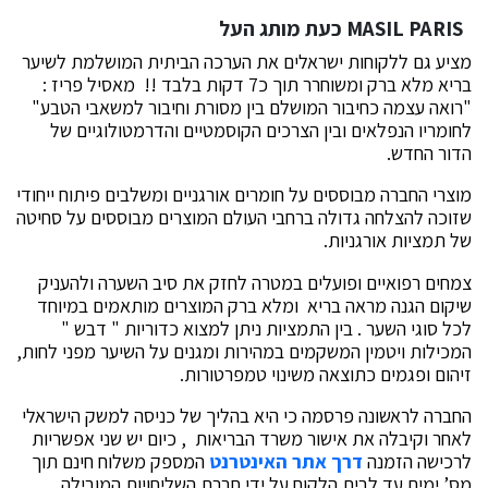
MASIL PARIS כעת מותג העל
מציע גם ללקוחות ישראלים את הערכה הביתית המושלמת לשיער
בריא מלא ברק ומשוחרר תוך כ7 דקות בלבד !! מאסיל פריז :
"רואה עצמה כחיבור המושלם בין מסורת וחיבור למשאבי הטבע"
לחומריו הנפלאים ובין הצרכים הקוסמטיים והדרמטולוגיים של
הדור החדש.
מוצרי החברה מבוססים על חומרים אורגניים ומשלבים פיתוח ייחודי
שזוכה להצלחה גדולה ברחבי העולם המוצרים מבוססים על סחיטה
של תמציות אורגניות.
צמחים רפואיים ופועלים במטרה לחזק את סיב השערה ולהעניק
שיקום הגנה מראה בריא ומלא ברק המוצרים מותאמים במיוחד
לכל סוגי השער . בין התמציות ניתן למצוא כדוריות " דבש "
המכילות ויטמין המשקמים במהירות ומגנים על השיער מפני לחות,
זיהום ופגמים כתוצאה משינוי טמפרטורות.
החברה לראשונה פרסמה כי היא בהליך של כניסה למשק הישראלי
לאחר וקיבלה את אישור משרד הבריאות , כיום יש שני אפשריות
לרכישה הזמנה
דרך אתר האינטרנט
המספק משלוח חינם תוך
מס’ ימים עד לבית הלקוח על ידי חברת השליחויות המובילה