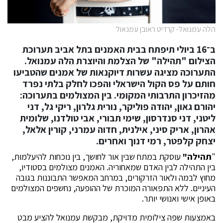
הלה עמנואל- קרדיט ראובן עמנאול
ב־16 ביולי תיפתח בבית האמנים בתל אביב תערוכת
הצילום
"תהילה"
של הצלמת והיוצרת
הִלה עמנואל.
התערוכה מציגה עשרות דיוקנאות של אמנים שהטביעו
חותם על פס הקול הישראלי והפכו לחלק בלתי נפרד
מהזיכרון התרבותי המקומי. בין המצולמים בתערוכה:
יהורם גאון, יהודה פוליקר, נורית גלרון, ריקי גל, דני
ליטני, דני סנדרסון, שימי תבורי, אבי טולדנו, שלומית
אהרון, אריק סיני, אילנית, חדוה עמרני, קורין אלאל,
יצחק קלפטר, רמי דנוך ואחרים
.
"
תהילה"
עוסקת במתח שבין אור לחושך, בין נוכחות להיעלמות,
בין התהילה לבין האדם שמאחוריה. האמנים מצולמים בסטודיו,
מחוץ לבמה ולאור הזרקורים, במרחב המאפשר התבוננות בגובה
העיניים. ללא התפאורה המוכרת של ההופעה, נחשפים המצולמים
באופן אישי ואנושי יותר.
באמצעות שפה צילומית מדויקת, מבקשת עמנואל להציע מבט