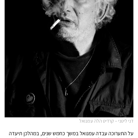
דני ליטני – קרדיט הלה עמנואל
על התערוכה עבדה עמנואל במשך כחמש שנים, במהלכן תיעדה