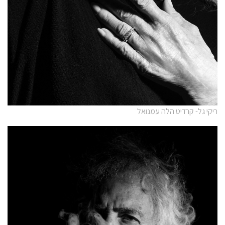
ריקי גל- קרדיט הלה עמנואל