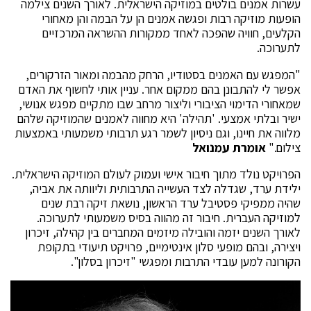
עשרות אמנים בולטים במוזיקה הישראלית. לאורך השנים צילמה
הופעות מוזיקה רבות ופגשה אמנים הן על הבמה והן מאחורי
הקלעים, חוויה שהפכה לאחד ממקורות ההשראה המרכזיים
לתערוכה.
"המפגש עם האמנים בסטודיו, הרחק מהבמה ומאור הזרקורים,
אפשר לי להתבונן בהם ממקום אחר. עניין אותי לחשוף את האדם
שמאחורי הדימוי הציבורי וליצור מרחב שבו מתקיים מפגש אנושי,
ישיר ובלתי אמצעי. 'תהילה' היא מחווה לאמנים שהמוזיקה שלהם
מלווה את חיינו, וגם ניסיון לשמר רגע תרבותי משמעותי באמצעות
צילום."
אומרת עמנואל
הפרויקט נולד מתוך חיבור אישי ועמוק לעולם המוזיקה הישראלית.
ילידת ערד, שגדלה לצד העשייה התרבותית וליוותה את אביה,
שהיה ממפיקי פסטיבל ערד הראשון, נושאת זיקה רבת שנים
למוזיקה העברית. חיבור זה מהווה בסיס משמעותי לתערוכה.
לאורך השנים יזמה והובילה מיזמים המחברים בין קהילה, זיכרון
ויצירה, ובהם מופעי סלון אינטימיים, פרויקט תיעודי בתקופת
הקורונה למען עובדי התרבות ומפגשי "זיכרון בסלון".