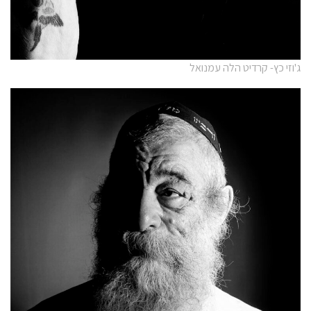
ג'וזי כץ- קרדיט הלה עמנואל