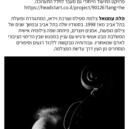
פרויקט התיעוד הייחודי גם מעבר לחלל התערוכה.
https://headstart.co.il/project/90126?lang=he
הִלה עמנואל
צלמת סטילס ועורכת וידאו, המתגוררת ופועלת
בתל אביב מאז 1998. בסטודיו שלה בתל אביב ובמשך שנים של
צילום הופעות, אמנים ויוצרים, פיתחה שפה צילומית אישית
המשלבת מבט אנושי ורגיש עם עניין במפגש שבין הדימוי הציבורי
לאדם שמאחוריו. עבודותיה מבקשות ללכוד רגעים וסיפורים
הנסתרים מן העין דרך עדשת המצלמה.