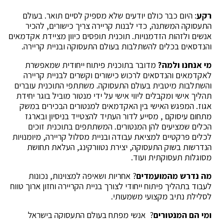
רקע
: היום כבר כולם יודעים שלא מספיק לסיים תואר. בעולם
התעסוקה המשתנה, כדי לבנות קריירה צריך כישורים, להכיר
אנשים ולזהות הזדמנויות. תוכנית תופסים כיוון מציידת אקדמאים
והנדסאים בכלים להשתלבות בעולם התעסוקה ובניית קריירה.
מי אנחנו ולמה?
מדובר בתוכנית פיתוח ייחודית שמאפשרת
לאקדמאים והנדסאים לרכוש כישורים וקשרים לבניית קריירה
והשתלבות מיטבית בעולם התעסוקה. משתתפי התוכנית עוברים
תהליך אישי ומקבלים ליווי אישי על ידי מנטור מוביל בוגר יחידת
אגוז. המפגש האישי בין האקדמאים למנטורים הבכירים במשק
מתחום עיסוקם , מסייע לדור העתיד להצטייד בניסיון ובארגז
הכלים שמציעים להן המנטורים. המשתתפים בתוכנית זוכים
לכלים פרקטיים למציאת עבודה ובניית מסלול קריירה, מיומנויות
הנדרשות בשוק התעסוקה, יצירת נטוורקינג, העלאת תחושת
מסוגלות תעסוקתית ועוד.
מה נדרש מהמועמדים
? אחריות ושאיפה למצוינות, נכונות
לעבוד בתהליך פיתוח ייחודי לצורך בניית הקריירה וחזון ארוך טווח
לסלילת נתיב מקצועי משמעותי.
ומי הם המנטורים
? אנשי מפתח בעולם התעסוקה בישראל