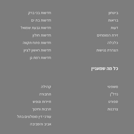
ביטחון
חדשות בני ברק
בריאות
חדשות בת ים
דעות
חדשות גבעת שמואל
זירת המומחים
חדשות חולון
כלכלה
חדשות פתח תקווה
הצהרת נגישות
חדשות ראשון לציון
חדשות רמת גן
כל מה שמעניין
משפטי
קהילה
נדל"ן
תחבורה
ספורט
תיירות ונופש
צרכנות
תרבות וחינוך
עורכי דין מומלצים בתל
אביב והסביבה