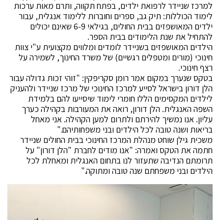
למרכז שניידר לרפואת ילדים, בפתח תקווה, ותרם מאות ערכות
לימוד הכוללות: תיק גב, ספרים וחוברות ללימוד אנגלית, עבור
ילדים המאושפזים בבית החולים, בגילאי 6-9 שאינם יכולים
להתחיל את שנת הלימודים בבית הספר.
הילדים המאושפזים בשניידר לומדים ומלווים מקצועית ע"י צוות
חינוכי (מורים ומטפלים רגשיים) של משרד החינוך, לשמירה על
רצף חינוכי.
בטקס שנערך במקום אמר רומן סקריפקין: "זוהי זכות גדולה עבור
הלן דורון בישראל לסייע למרכז החינוכי של מרכז שניידר ולהעניק
לילדים המקסימים הללו חומרי לימוד שיסייעו להם בלמידת
השפה האנגלית. הלן דורון, רואה את המעורבות בקהילה כערך
עליון. אנו נמשיך להירתם ולתרום למען הקהילה. אני מאחל
בריאות ושנה טובה לכל הילדים ובני משפחותיהם."
משכית גילן שוחט מנהלת המרכז החינוכי בבית החולים שניידר
חתמה את הטקס ואמרה: "אנו מודים לחברת "הלן דורון" על
תרומתם הנדיבה שתעזור לנו בתחום האנגלית ומאחלת לכל
הילדים ובני משפחתם שנה טובה ומתוקה."