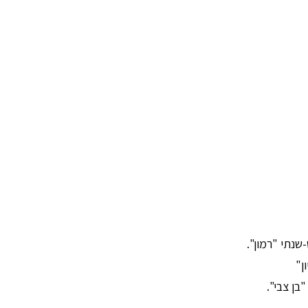
-שנתי "רמון".
ן"
בן צבי".