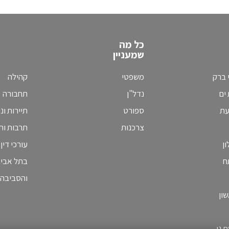
כל מה
שמעניין
 ברק
משפטי
קהילה
ים
נדל"ן
תחבורה
עת
ספורט
תיירות ונ
צרכנות
תרבות וחי
ן
עורכי דין
ח
בתל אבי
והסביבה
ון
 גן