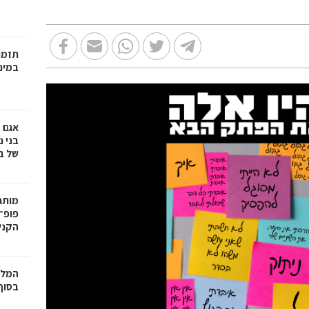
תזמו
במינ
אגם 
של ב
פופ־
הקניו
המלצ
בסוף