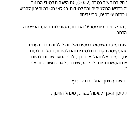
במסגרת חודש המודעות למאבק בסמים ואלכוהול אשר חל בחודש דצמבר (2022), גם השנה תלמידי החינוך
 נדרשו התלמידים והתלמידות בגילאי חטיבה ותיכון להביע
רזה יצירתית, פרי ידיהם.
בתחרות השתתפו כ-60 כרזות . בנוסף לזוכים במקומות הראשונים, פורסמו 16 הכרזות המובילות באתר הפייסבוק
הרחב.
ום ומיגור השימוש בסמים ואלכוהול לטובת דור העתיד
ת שהתקיימה בקרב התלמידים והתלמידות במטרה לעורר
, סמים ואלכוהול. יישר כך, לבני הנוער שבחרו להיות
ים והמשתתפות ולכל העושים במלאכה חשובה זו. אני
.
ת שבוע חינוך החל בחודש מרץ.
יכון האגף לטיפול בפרט, מינהל החינוך.