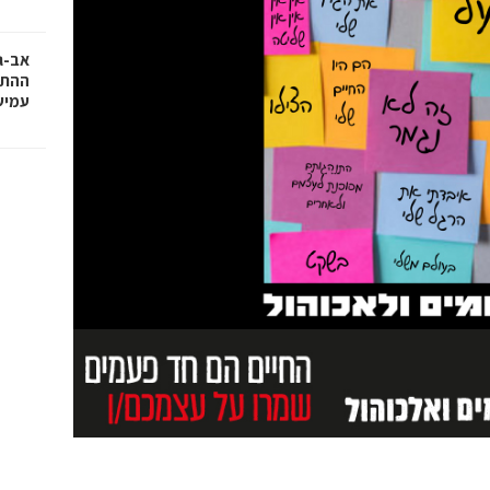
אב-ג
ההתח
עמיש