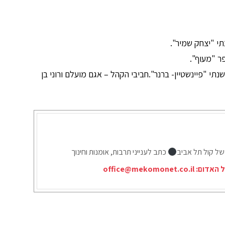
י "יצחק שמיר".
פר "מעוף".
נתי "פיינשטיין- ברנר".חביבי הקהל – אגם מועלם ורוני בן
של קול תל אביב
כתב לענייני תרבות, אומנות וחינוך
ל האדום:
office@mekomonet.co.il