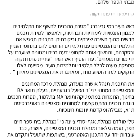
מבתי הספר שלהם.
קרדיט: עיריית פתח תקווה
ראש העיר רמי גרינברג "מטרת התכנית לחשוף את התלמידים
למגוון התנסויות לימודיות וחברתיות, ולאפשר למידת תכנים
חדשים מתוך חשיבה יצירתית וביקורתית. התכנית תפגיש את
התלמידים המצטיינים עם תלמידים הדומים להם בתחומי העניין
ובסקרנות, ותחשוף אותם לתחומי דעת רבים ומגוונים שיועברו על
ידי מורים ומומחים". עוד הוסיף ראש העיר "עיריית פתח תקוה
מספקת מענה לכלל תלמידי ותלמידות העיר, מסייעת לאלו
הזקוקים לעזרה וסיוע מחד, ומאתגרת את המצטיינים מאידך" .
את התכנית תנהל אושרה מועדה, מנהלת מרכז המחוננים
והמצטיינים המחוזי ידי״ד הפועל בגבעתיים, בעלת תואר BA
בחינוך, התמחות במתמטיקה ותואר MA בתלמוד, ספרות חכמים.
בוגרת תכנית ההתמקצעות למחוננים ומצטיינים באוניברסיטת
ת"א, מובילה ומקדמת יוזמות חינוכיות.
טלי טולדנו מנהלת אגף יסודי ציינה כי "מנהלת בית ספר חיים
חפר, נעמה גילאור ומנהלת תכנית המצטיינים, אושרה, כבר
עובדות יחד על התכנון האסטרטגי, בשותפות שתועיל ותקדם את