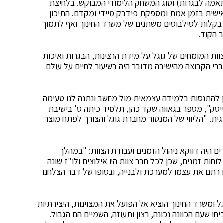
תאמה לבגרות) וסוג המשחק הלימודי המבוקש. בלחיצת
ישית בזמן אמת ומספקת פידבק מיידי ומקדם. התיכון
קלות לסילבוסים משתנים של משרד החינוך ואף לתמוך
 הקוד.
ות המומחים של גוגל על מידת הרצינות, הבגרות ואיכות
ברי הקבוצה מהישיבה מדובר היה בשיעור לחיים על עולם
ן להתנסות בלמידה עצמאית מול מחשב ונתנה לנו טעימה
טק", מספר בגאווה שקד כהן, תלמיד כיתה ט' בישיבת
ת. "הליווי של המנטור מחברת גוגל והצורך לפתח מוצר
 היה דווקא ניהול הזמנים ועבודת הצוות: "במהלך
ות זמנים, שכן לכל חבר צוות היו אילוצים ולו"ז שונה
רתם את עצמו למערכת ולבנייה, ובסופו של דבר הצלחנו
ל ומשרד החינוך הוציא אל הפועל את המצוינות, היצירתיות
חו שעם הכוונה נכונה, רצון ותעוזה, השמיים הם הגבול.