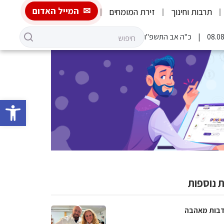
המייל האדום
תרבות וחינוך
זירת המומחים
כ"ה אב התשפ"ו
פתח סרגל 
 נוספות
בות מאהבה