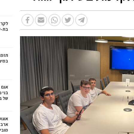
בת-י
תזמו
במינ
אגם 
של ב
אוגו
ארבע
מובי