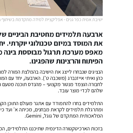
ישיבת אמית כפר גנים - אפליקציית למידה מתקדמת בשיתוף גוג
ארבעה תלמידים מחטיבת הביניים של 
את המוסד במיזם טכנולוגי יוקרתי. י
מאפס מערכת תרגול מבוססת בינה מל
הפיתוח והרצינות שהפגינו.
הנציגים שנבחרו לייצג את הישיבה בהמלצת המורה למח
כהן ואיתי אייזנברג (משכבה ט'). הארבעה, יחד עם המו
לחבורה הוצמד מנטור מקצועי – מהנדס תוכנה מטעם חבר
שלהם לכדי מוצר עובד.
התלמידים בחרו להתמודד עם אתגר מעולם התוכן הקר
ומתרגלת תלמידים לקראת מבחנים, מכיתה א' ועד כית
המלאכותית המתקדם של גוגל, Gemini.
בזכות הארכיטקטורה הדינמית שתיכננו התלמידים, ה