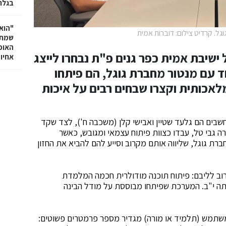
בגלר
"הוא 
ל. קרדיט צילום: דוברות אמית
שמתנ
האופ
ישיבת אמית כפר גנים פ"ת נבחרו לייצג
אחיו 
חד עם מנטור מחברת גוגל, הם פיתחו
אכותית וקצרו שבחים רבים על איכות
שבים הם גלעד שטיין ואבישי קלן (משכבה ח'), לצד שקד
רה גבי טל, עבדו כצוות פיתוח עצמאי ומגובש, כאשר
ת גוגל, שליווה אותם מקרוב וסייע להם להביא את החזון
וב לליבם: פיתוח תוכנה מודולרית חכמה המלמדת
ה י"ב. המערכת שפיתחו מבוססת על מודל הבינה
משתמש (תלמיד או מורה) מגדיר מספר פרמטרים פשוטים: