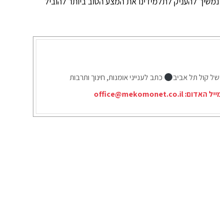
נמשיך להעניק לתלמידינו את המצע הטוב ביותר להוביל
של קול תל אביב
כתב לענייני אומנות, חינוך ותרבות
ייל האדום:
office@mekomonet.co.il