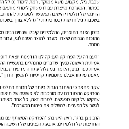
שכבת גיל, מקצוע, נושא ממוקד, רמת לימוד (כולל ה
כפתור, המערכת מייצרת עבורו משחק לימודי מותאם א
הדינמי של תלמידי הישיבה מאפשר למערכת להתרחב ב
בשכבות גיל חדשות (כמו כיתות י"ג) ללא צורך בשכתוב
בזמן הצגת התוצרים, התלמידים קיבלו שבחים רבים מצו
התוכנה הגבוהה שיצרו. מעבר לתוצר הטכנולוגי, עבור ח
המחר.
"העבודה על הפרויקט העניקה לנו הזדמנות יוצאת דופ
אמיתית ראשונה מאיך שדברים מתנהלים בתעשיית ההיי
אמית כפר גנים, הלומד במסלול עתודה מדעית טכנולוגי
מאפס פיתחו אצלנו מיומנויות קריטיות להמשך הדרך".
שקד מתאר כי האתגר הגדול ביותר של חבורת התלמידים
הפרויקט התמודדנו עם מורכבות לא פשוטה של תיאום לוח
שהקשו על קיום מפגשים. למרות זאת, כל אחד מאיתנו 
לגשר על הפערים ולהשלים את פיתוח המערכת".
הרב ניצן ברגר, ראש הישיבה: "הפרויקט המשותף עם גוג
והחריצות של תלמידינו. ארבעת הנציגים של הישיבה הוכי