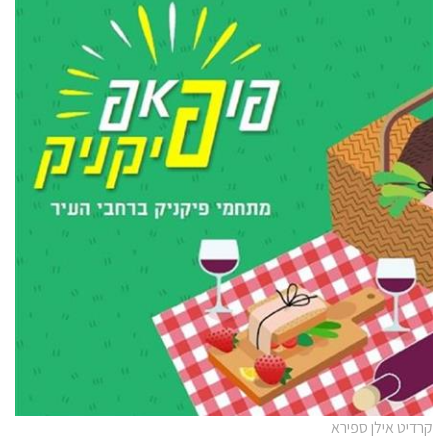
קרדיט אילן ספירא