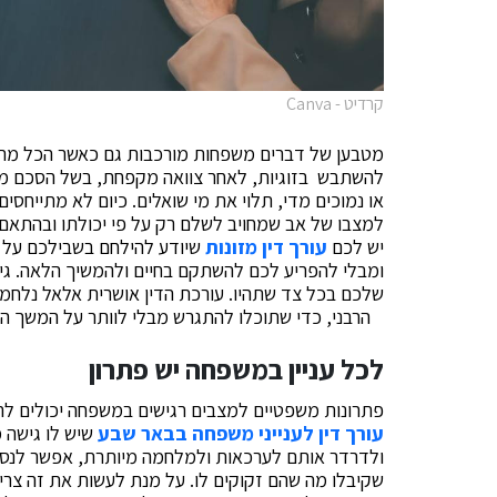
קרדיט - Canva
מטבען של דברים משפחות מורכבות גם כאשר הכל מתנה
להשתבש בזוגיות, לאחר צוואה מקפחת, בשל הסכם ממון
או נמוכים מדי, תלוי את מי שואלים. כיום לא מתייחסים 
למצבו של אב שמחויב לשלם רק על פי יכולתו ובהתאם
יש לכם
עורך דין מזונות
שיודע להילחם בשבילכם על ג
ומבלי להפריע לכם להשתקם בחיים ולהמשיך הלאה. גישה
שלכם בכל צד שתהיו. עורכת הדין אושרית אלאל נלחמ
הרבני, כדי שתוכלו להתגרש מבלי לוותר על המשך הח
לכל עניין במשפחה יש פתרון
פתרונות משפטיים למצבים רגישים במשפחה יכולים לה
עורך דין לענייני משפחה בבאר שבע
שיש לו גישה 
ולדרדר אותם לערכאות ולמלחמה מיותרת, אפשר לנסות 
שקיבלו מה שהם זקוקים לו. על מנת לעשות את זה צריך