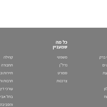
כל מה
שמעניין
 ברק
משפטי
קהילה
ים
נדל"ן
תחבורה
עת
ספורט
תיירות ונ
צרכנות
תרבות וחי
ן
עורכי דין
ח
בתל אבי
והסביבה