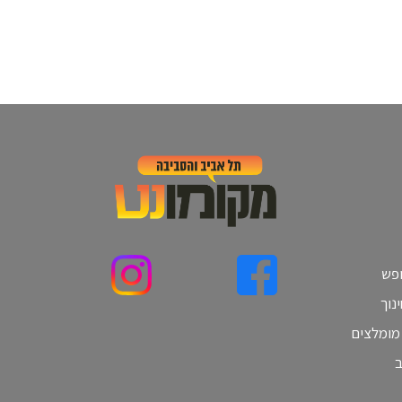
ופש
נוך
 מומלצים
ב