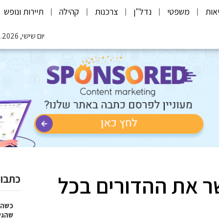
אות
משפטי
נדל"ן
צרכנות
קהילה
תיירות ונופש
יום שישי, 07.08.2026
שר את ההדורים בכל
כתבות
כשהז
שהגי