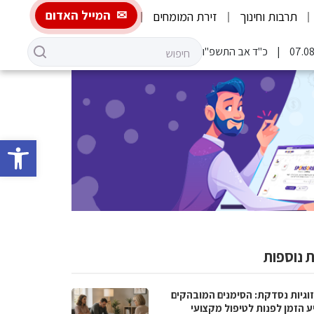
המייל האדום
תרבות וחינוך
זירת המומחים
כ"ד אב התשפ"ו
פתח סרגל 
 נוספות
וגיות נסדקת: הסימנים המובהקים
ע הזמן לפנות לטיפול מקצועי