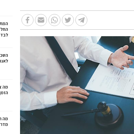
המתכ
החלט
לבד
השכר
לאנר
מה צר
הזמן
מה ח
מדרי