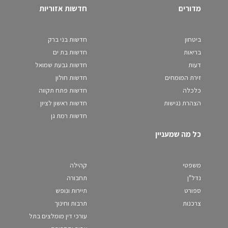
מדורים
חדשות אזוריות
ביטחון
חדשות בני ברק
בריאות
חדשות בת ים
דעות
חדשות גבעת שמואל
זירת המומחים
חדשות חולון
כלכלה
חדשות פתח תקווה
הצהרת נגישות
חדשות ראשון לציון
חדשות רמת גן
כל מה שמעניין
משפטי
קהילה
נדל"ן
תחבורה
ספורט
תיירות ונופש
צרכנות
תרבות וחינוך
עורכי דין מומלצים בתל