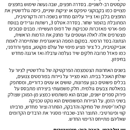
טקסטים רב-לשוניים. בסדרה חפצים, שבה נעשה שימוש בחפצים
מצויים כמו בקבוקוני טיפקס או יציקות שיניים, כיסה גולדשטיין את
החפצים בלבן ואז צייר עליהם מחדש בשפה רזה ודקורטיבית,
המתובלת בהומור שחור. בסדרה אטלס 3, רשתות וגרידים בנוסח
פופ-ארטי מאזכרות טכניקות של דפוס תעשייתי. מבנים סבוכים
מצטרפים אלה לאלה ועוטפים עד מחנק את הדמות הראשית,
הנתונה בסד הרמטי. במקום המפה הגיאוגרפית שהתיימרה לאמת
אובייקטיבית, כל ציור מציע מיפוי של עולם מקוטע, צפוף ורודפני,
כמו פאזל מרובה חלקים שיד נעלמה ערבלה ואז ארגנה מחדש
בחיפזון.
בשנים האחרונות הצטמצמה הפרקטיקה של גולדשטיין לציור על
שולחן האוכל בביתו. הוא מצייר על ניירות בפורמטים צנועים,
בכלים פשוטים כגון עפרונות, טושים או עטים כדוריים, ומסתפק
בפאלטת צבעים גולמית. חלק משמעותי ביצירתו מתבסס על
פירוק ספרים ישנים, שבהם הוא משתמש כמצע מן-המוכן שצולק
בשיני הזמן. על הניירות המשומשים הוא נוקט טכניקה
קולאז'יסטית של מחיקה והדבקה, הסתרה וציור מחדש, מרביתו
קווי ופיגורטיבי. התוצר הרב-שכבתי מסגיר את הרבדים הקדומים
שאליהם מתייחס הדימוי החדש.
שי זילברמן, האנה הוך: מיניאטורות