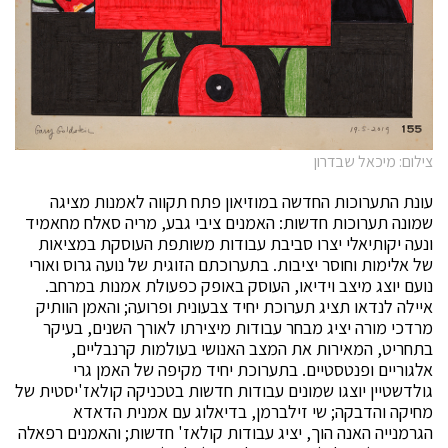
צילום: מיכאל שבדרון
עונת התערוכות החדשה במוזיאון פתח תקווה לאמנות מציגה
שמונה תערוכות חדשות: האמנים ציבי גבע, מריה סאלח מחאמיד
ונעה יקותיאלי יצרו סביבת עבודות משותפת העוסקת במציאות
של אלימות וחוסר יציבות. בתערוכתם הזוגית של נועה גרוס ואורי
נועם יוצג מיצב וידיאו, העוסק באופק כפעולת אמנות במרחב.
איילה לנדאו תציג תערוכת יחיד צבעונית ופרועה; והאמן הוותיק
מרדכי מורה יציג מבחר עבודות מיצירתו לאורך השנים, בעיקר
בתחריט, המאירות את המצב האנושי בעולמות קרנבליים,
אלגוריים ופנטסטיים. בתערוכת יחיד מקיפה של האמן גרי
גולדשטיין יוצגו שמונים עבודות חדשות בטכניקה קולאז'יסטית של
מחיקה והדבקה; שי זילברמן, בדיאלוג עם אמנית הדאדא
הגרמנייה האנה הוך, יציג עבודות קולאז' חדשות; והאמנים רפאלה