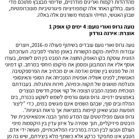
מהדהדות רקמות ואריגים מודרניים, שדימוי מבצבץ מתוכם מדי
פעם. בחלקן האחר אלה קומפוזיציות פיגורטיביות מונוכרומטיות,
שבהן האנושי, החייתי והצמחי משורגים אלה באלה.
נועה גרוס ואורי נועם: 4 ימים קו אופק 1
אוצרת: אירנה גורדון
נועה גרוס ואורי נועם עובדים בשיתוף פעולה מ-2016, ויוצרים
עבודות תלויות-מקום הקשורות באופן מהותי לסביבה. תערוכתם
הזוגית עוסקת בקו האופק החוצה את המבט בין הים לשמים, בעודו
אוסף אליו את המתבונן ומסמן את מיקומו היחסי במרחב. קו דמיוני
זה של מפגש בין שמים ואדמה או ים מכתיב את הפרספקטיבה
האנושית; לפנינו אשליה אופטית המנכיחה את הסופי והאינסופי
ומגלמת מושגים של תקווה וכמיהה, חירות והתגלות. בעבודתם
הנוכחית מופנה המבט הצופה אל קווי אופק חדשים הנוצרים
באמצעים ידניים. גרוס ונועם גורמים לשמש לשקוע בכנרת, בים
המלח ובים סוף, שבהם השמים אינם פוגשים במים, כדי "ליצור
תופעות טבע שאינן קיימות במציאות אך נראות הגיוניות".
גרוס ונועם מפלרטטים עם המדע מתוך הבנה אינטואיטיבית של
היבטים פיזיקליים, תוך שמירה על איזון עדין בין היקסמות מיְפי
העולם וטבעו לבין הכרה במרכיביו המלאכותיים, מעשה ידי אדם.
הטבע אינו מתפקד כרקע אלא כשותף מלא ביצירתם, שיש בה מן