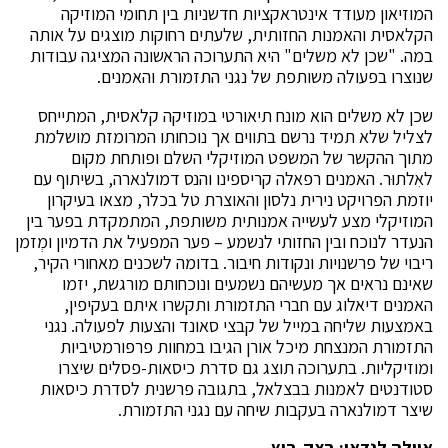
המוזיאון מעודד אינטראקציות חדשניות בין תחומי המוזיקה
הקלאסית והאמנות החזותית, שלעתים רחוקות מוצגים על אותה
במה. "שכן לא משלים" היא התערוכה הראשונה המציגה עבודות
שנוצרו בפעולה משותפת של נגני התזמורת והאמנים.
שכן לא משלים הוא מונח תיאורטי במוזיקה קלאסית, המתייחס
לצליל שלא תמיד נרשם בתווים אך נוכחותו המרומזת מושלמת
מתוך ההקשר של המשפט המוזיקלי השלם ופותחת מקום
לאִלתוּר. האמנים רפאלה קריספינו והנס דמולנארה, בשיתוף עם
יוזמת הפרויקט נירית נלסון והאוצרת טל בכלר, מצאו בעיקרון
המוזיקלי מצע לעשייה אמנותית משותפת, המתמקדת בפער בין
הנעדר לנוכח ובין החזותי לנשמע – פער המפעיל את הדמיון ומְזמן
ריבוי של פרשנויות ונקודות חיבור. בדומה לשכנים מאחורי הקיר,
שאינם נראים אך מעשיהם נשמעים ונוכחותם מורגשת, יזמו
האמנים דיאלוג עם חברי התזמורת ותקשרו איתם בעקיפין,
באמצעות שליחה במייל של קבצי סאונד והצעות לפעולה. נגני
התזמורת המנצחת מיכל אורן הגיבו במחוות פרפורמטיביות
ומוזיקליות. בתערוכה תוצג גם סדרת כיסאות-פסלים שיצרו
סטודנטים לאמנות בבצלאל, בתגובה פרשנית לסדרת כיסאות
שיצר דמולנארה בעקבות שיחה עם נגני התזמורת.
איילה לנדאו: בצק-בוץ