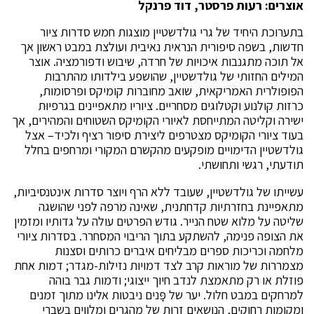
אוצרים: רעות פרסטר, דוד פרנקל
בתערוכת היחיד של גרי גולדשטיין מוצגות חמש סדרות ציור
חדשות, בשפה סיפורית הנראית נאיבית ועולצת במבט ראשון אך
אל תוכה מתגנבות איכויות של חרדה, שיבוש ודפורמציה. אוצר
המילים החזותי של גולדשטיין, שהושפע בילדותו מהתרבות
הפופולרית האמריקאית, שואב מחוברות קומיקס ופרסומות,
כרזות קולנוע וקטלוגים מסחריים. ציוריו מתאפיינים בגרפיוּת
ישירה וקליטה המתייחסת לאיורי הקומיקס השטוחים והמהירים, אך
בעוד ציורי הקומיקס מצטרפים ליצירת סיפור רציף ולכיד– אצל
גולדשטיין הדימויים מופקעים מהקשרם המקורי ומרחפים בחלל
תודעתי, רגשי ותחושתי.
עשייתו של גולדשטיין, שעובד ללא הרף ויוצר סדרות אינטנסיביות,
מתאפיינת בחזרתיות קדחתנית, שאינה מרפה לפני שהושגה
שליטה על מלוא שטח הנייר. גודש הפרטים עולה על גדותיו ומזמין
את הצופה פנימה, להשתקע בתוך הריבוי המסחרר. בסדרות ציורי
מלחמה וכריכות ספרים מבליחים איברים כרותים וסצנות
מצמררות של מוראות קרב לצד דמויות נזילות-מגדר; דמות אחת
פוזלת או רק מתאמצת לנדב חיוך ייצוגי; ודמות גבר בוהה
למרחקים במבט חלול. יער של פָּנים ניבטות אלינו מתוך זמנים
ומקומות רחוקים, הנושאים זרוּת של מהגרים ומלֻווים בשברי