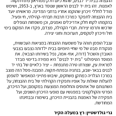
ההנצחה בבית יד לבנים, שהוא כיום חלק ממוזיאון פתח-תקווה
לאמנות. זהו בית יד לבנים הראשון שנוסד בארץ, ב-1953, ושימש
מודל לחללי זיכרון שהוקמו אחריו ברחבי המדינה. מראשיתו יועד
בית ההנצחה לתפקד כמרכז תרבות חברתי-קהילתי, חי ופעיל.
בהקמתו לקחו חלק אדריכלים ואמנים, וכן משפחות הנופלים
שרכשו ותרמו יצירות. חברי הקהילה, מצדם, פקדו את המקום בימי
חול וזיכרון לטקסים, תערוכות וחוגי יצירה.
ענבל הופמן תוהה על משמעות ההנצחה במציאות העכשווית,
מנקודת מבט של מי שחיי היומיום בבית ילדותה נצבעו בצבעי
האובדן והשכול (דודה, אחי-אמה, נפל בשירותו הצבאי). את
המוסד הטיפולוגי "בית יד לבנים" היא ממירה בדימוי מבדר
למראית עין, שצורתו טירה מתנפחת – יציר כלאיים של בתי יד
לבנים בבאר-שבע, בנתניה ובפתח-תקווה. המבנה-פסל הזה מוצב
במרכז הגלריה כמִתקן מִשחקים, שיבוש פתייני המאפשר להופמן
להעלות שאלות על אופיו ותפקידו הקהילתי של בית ההנצחה; על
השתנותם של אתוסים והחלופות המוצעות במקומם; ועל הזיכרון,
הפרטי והקולקטיבי במפגשיו עם מופעי הזיכרון השונים; ועל
תפקידה של האמנות בהבניית הזיכרון, בשימורו ובבחינתו
המחודשת.
גרי גולדשטיין: רץ במעלה הקיר