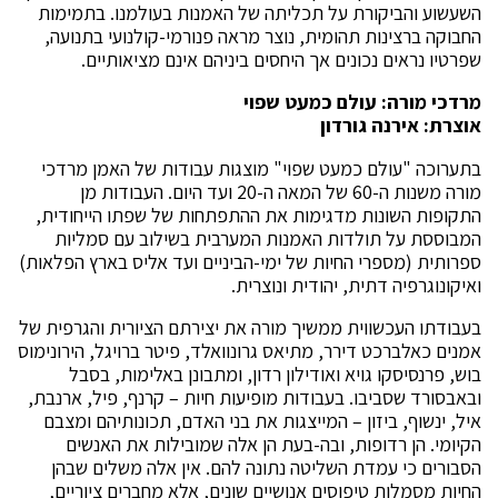
השעשוע והביקורת על תכליתה של האמנות בעולמנו. בתמימות
החבוקה ברצינות תהומית, נוצר מראה פנורמי-קולנועי בתנועה,
שפרטיו נראים נכונים אך היחסים ביניהם אינם מציאותיים.
מרדכי מורה: עולם כמעט שפוי
אוצרת: אירנה גורדון
בתערוכה "עולם כמעט שפוי" מוצגות עבודות של האמן מרדכי
מורה משנות ה-60 של המאה ה-20 ועד היום. העבודות מן
התקופות השונות מדגימות את ההתפתחות של שפתו הייחודית,
המבוססת על תולדות האמנות המערבית בשילוב עם סמליות
ספרותית (מספרי החיות של ימי-הביניים ועד אליס בארץ הפלאות)
ואיקונוגרפיה דתית, יהודית ונוצרית.
בעבודתו העכשווית ממשיך מורה את יצירתם הציורית והגרפית של
אמנים כאלברכט דירר, מתיאס גרונוואלד, פיטר ברויגל, הירונימוס
בוש, פרנסיסקו גויא ואודילון רדון, ומתבונן באלימות, בסבל
ובאבסורד שסביבו. בעבודות מופיעות חיות – קרנף, פיל, ארנבת,
איל, ינשוף, ביזון – המייצגות את בני האדם, תכונותיהם ומצבם
הקיומי. הן רדופות, ובה-בעת הן אלה שמובילות את האנשים
הסבורים כי עמדת השליטה נתונה להם. אין אלה משלים שבהן
החיות מסמלות טיפוסים אנושיים שונים, אלא מִחברים ציוריים,