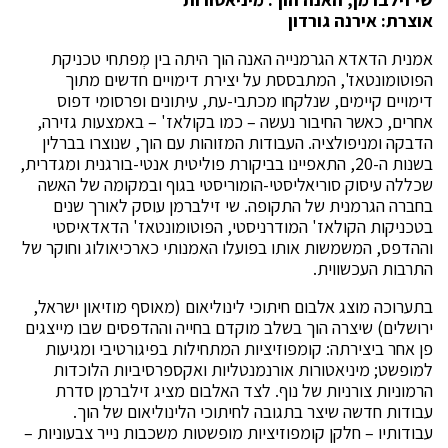
אוצרת: אירנה גורדון
אמנית הדאדא הגרמנייה האנה הוך היתה בין מְפתחי טכניקת
הפוטומונטאז', המתבססת על יצירת דימויים חדשים מתוך
דימויים קיימים, שנלקחו מכתבי-עת, עיתונים ופרסומי דפוס
אחרים, כאשר החיבור נעשה – כמו בקולאז' – באמצעות גזירה,
הדבקה ומניפולציה. העבודות המזוהות עם הוך, שנוצרו בברלין
בשנות ה-20, התאפיינו בביקורת פוליטית אנטי-בורגנית ומגדרית,
שכללה עיסוק סוריאליסטי-הומוריסטי בגוף ובמקומה של האשה
בחברה הגרמנית של התקופה. שי זילברמן עוסק לאורך שנים
בטכניקות הקולאז' המודרניסטי, הפוטומונטאז' הדאדאיסטי
וההדפס, המשמשות אותו בפועלו האמנותי כארכיאולוג וחוקר של
התרבות העכשווית.
בתערוכה מוצג אלבום חיתוכי לינוליאום (מאוסף מוזיאון ישראל,
ירושלים) שיצרה הוך בשלב מוקדם בחייה וההדפסים שבו מייצגים
פן אחר ביצירתה: קומפוזיציות המתחילות בפיגורטיבי ומגיעות
למופשט; מיניאטורות אורנמנטליות ואקספרסיביות הלוכדות
הרמוניות צורניות של נוף. לצד האלבום מציג זילברמן סדרת
עבודות חדשה שיצר בתגובה לחיתוכי הלינוליאום של הוך.
עבודותיו – חלקן קומפוזיציות מופשטות משכבות נייר צבעוניות –