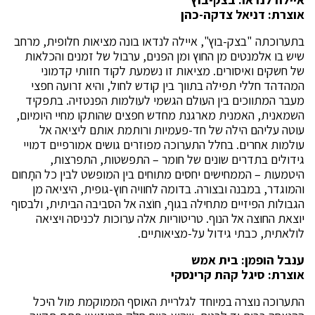
אוצרת: דניאל צדקה-כהן
בתערוכתה "בצק-בוץ", איילה לנדאו בונה מציאות חלופית, מרחב
שיש בו אלמנטים מן החוץ ומן הפנים, ערבול של זמנים והכלאות
של חשקים ואיסורים. מציאות זו נשמעת לקוד חזותי קדמוני
המהדהד חללי תפילה בתווך בין קודש לחול, והיא זרועה חפצי
מעבר המתווכים בין העולם הגשמי לעולמות הפנטזיה. בתפקיד
השמאנית, האמנית מארגנת מחדש חפצים שהותקו מחיי היומיום,
עוטה עליהם הילה של חד-פעמיות ורותמת אותם ליציאה אל
עולמות אחרים. בחלל התערוכה מפוזרים גושים אמורפיים דמויי
גידולים בתדרים שונים של חומר – התפשטות, התפרצות,
היטמעות – הממחישים יחסים מתוחים בין המופשט לבין כל התָחום
והמוגדר, במבנה ובצורה. בדומה לחוויה חוץ-גופית, היציאה מן
הגבולות הפיזיים מתחילה בגוף, חוֹצה אל הסביבה הביתית, ולבסוף
יוצאת החוּצה אל הנוף. טריטוריות אלה ערוכות לכניסה ויציאה
לולאתית, כבתי גידול על-מציאותיים.
ענבל הופמן: בית אמש
אוצרת: סיגל קהת קרינסקי
התערוכה נוצרה במיוחד לגלריית האוסף הממוקמת מול היכל