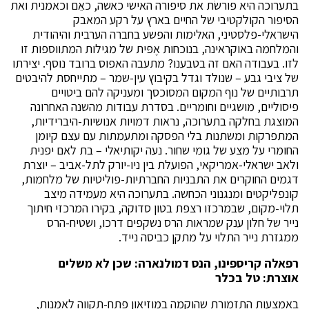
בתערוכה היא פורשׂת את סיפורה האישי כאשה, כאֵם וכאמנית ואת
הסיפור הקולקטיבי של החיים בארץ על רקע המאבק
הישראלי-פלסטיני, האלימות והפשע בחברה הערבית והיהודית
והמלחמה באוקראינה, בנוכחות אֶפּית של מגילות המתווספות זו
לזו. בעבודה האם זה בטבענו? מתעבה האפוס ברובד נוסף. יצירתו
של ציבי גבע – שנולד וגדל בקיבוץ עין-שמר – מתייחסת להיבטים
תרבותיים של נוף המקום המסוכסך ומעניקה להם ביטויים
פיסוליים, מושגיים וחומריים. בסדרת עבודות מהשנה האחרונה
המוצגת בחלקה בתערוכה, נראות דמויות אנושיות-היברידיות,
המתפרקות ומשתנות בלי הפסקה ומתעמתות עם עצם קיומן
החומרי על מצע של גומי שחור. נעה יקותיאלי – בת לאם יפנית
ולאב ישראלי-אמריקאי, הפועלת בין ניו-יורק לתל-אביב – יוצרת
דגמים החוקרים את התבניות החברתיות-פוליטיות של מלחמות,
קונפליקטים ומנגנוני הכחשה. בתערוכה היא מעמידה מיצב
תלוי-מקום, שבמרכזו רצפת בטון סדוקה, בקירו המרכזי חיתוך
נייר של חלון ענק שמראות הרס נשקפים דרכו, ושטיח-הרס
ממגזרת נייר התלוי על מתקן כביסה נייד.
רפאלה קריספינו, הנס דמולנארה: שכן לא משלים
אוצרת: טל בכלר
באמצעות התזמורת שהוקמה במוזיאון פתח-תקווה לאמנות,