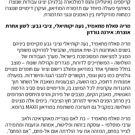
קריספינו (איטליה) והנס דמולנארה (בלגיה) יציגו עבודות שנוצרו
בשיתוף פעולה מיוחד עם תזמורת המוזיאון, ועיקרן דימויים שנוצרו
כמחוות מוזיקליות בין האמנים ונגני התזמורת.
מריה סאלח מחאמיד, נעה יקותיאלי, ציבי גבע: לשון אחרת
אוצרת: אירנה גורדון
מריה סאלח מחאמיד, נעה יקותיאלי וציבי גבע מקיימים ביניהם
בשנים האחרונות רב-שיח אמנותי, שהבשיל לפרויקט משותף
המגיב למציאות המסוכסכת בישראל. מערך העבודות של
השלושה – המשתייכים לדורות, מגדרים וקהילות שונות – מוצב
בחלל משותף אחד במוזיאון ומשלב רישום וציור עם חומרים מצויים
גולמיים כמו בטון וגומי, הקשורים למבני הגנה והישרדות. בפעולה
אמנותית דחופה, כצו השעה, הצבעוניות נשאבת אל השחור תוך
התנגדות עקרונית לכל המיוצג בו, והדימויים נעים סביב הדמות
האנושית, מאבק הקיום, מצבים של פירוק והרס והיחסים הפרומים
בין מרחב הפְּנים האישי למרחב חוץ הציבורי. בימים אלה מציגים
השלושה במקביל גם תערוכה משותפת במוזיאון MAXII ברומא.
מריה סאלח מחאמיד – בת לאם נוצרייה מאוקראינה ולאב
ערבי-מוסלמי – עוסקת בזהוּת ופליטוּת, אמהוּת וגזענות ומתמידה
לצייר בפחם, המזהה את עיר הולדתה אום אל-פחם, "אֵם הפחם".