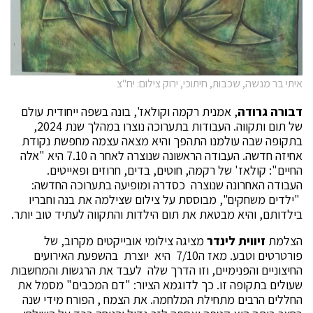
איתי בר מנשה, שכבות, חיתוכי, ירוק צילום: יח"צ
דבורה גרודה
, אמנית רקמה וקולאז', בונה בשפה ייחודית עולם
של תום ותקווה. העבודות בתערוכה נוצרו במהלך שנת 2024,
בתקופה שבה עולמנו התהפך והיא מצאה עצמה מחפשת נקודת
אחיזה חדשה. העבודה הראשונה שנוצרה לאחר ה 7.10 היא "אלה
החיים": קולאז' של רקמה, חוטים, בדים, חרוזים ופאייטים.
העבודה האחרונה שנוצרה כסדרה ומופיעה בתערוכה החדשה:
"ילדים משחקים", מבוססת על צילום שצילמה את בנה וחבריו
בילדותם, והיא מבטאת את תום הילדות והתקווה לעתיד טוב יותר.
הצלמת
זיווית לינדר
מציגה צילומי אובייקטים מקרוב, של
פורטרטים וטבע. מאז ה7/10 היא יוצרת בהשפעת האירועים
החיצוניים והפנימיים, וזו הדרך שלה לעבד את הרגשות והמחשבות
שעולים בתקופה זו. כך לדוגמא הציור: "דם המכבים" מסמל את
החללים הרבים מתחילת המלחמה. את הצמח , הפורח מידי שנה