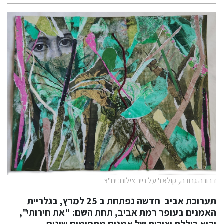
דבורה גרודה, קולאז' על נייר צילום: יח"צ
תערוכת אביב חדשה נפתחת ב 25 למרץ, בגלריית
האמנים בעופר רמת אביב, תחת השם: "את חירותי",
והיא כוללת יצירות של אמנים מתחומים שונים.