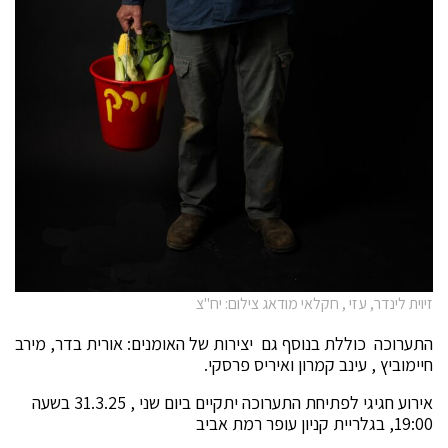
זיוית לינדר, עזי , חקלאי מודאג צילום: יח"צ
התערוכה כוללת בנוסף גם יצירות של האומנים: אורית בדר, מירב
חיימוביץ , עינב קמרון ואיריס פרסקי.
אירוע חגיגי לפתיחת התערוכה יתקיים ביום שני , 31.3.25 בשעה
19:00, בגלריית קניון עופר רמת אביב