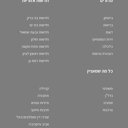
מדורים
חדשות אזוריות
ביטחון
חדשות בני ברק
בריאות
חדשות בת ים
דעות
חדשות גבעת שמואל
זירת המומחים
חדשות חולון
כלכלה
חדשות פתח תקווה
הצהרת נגישות
חדשות ראשון לציון
חדשות רמת גן
כל מה שמעניין
משפטי
קהילה
נדל"ן
תחבורה
ספורט
תיירות ונופש
צרכנות
תרבות וחינוך
עורכי דין מומלצים בתל
אביב והסביבה