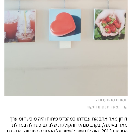
תמונות מהתערוכה
קרדיט: עיריית פתח תקווה
דורון מאד אהב את עבודתו כמהנדס פיתוח והיה מוכשר ומוערך
מאד באינטל, בקרב מנהליו והקולגות שלו. גם כשחלה במחלת
הסרטן ב2013, היה לו חשוב לשמור על הקריירה הפורייה, התקדם