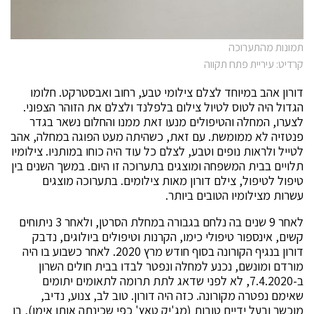
תמונות מהתערוכה
קרדיט: עיריית פתח תקווה
דורון אהב במיוחד לצלם צילומי טבע, רחוב ואבסטרקט. חלומו
הגדול היה לטוס לטיול צילום בלפלנד ולצלם את הזוהר הצפוני.
לצערו, המחלה והטיפולים מנעו זאת ממנו והחלום נשאר בגדר
פנטזיה לא ממומשת. עם זאת, כשהיתה מעט הפוגה במחלה, אהב
לטייל ולראות נופים וטבע, לצלם כל עוד היה כוחו במותניו. צילומיו
תלויים בבית המשפחה ומוצגים בתערוכה זו היום. במשך השנים בין
טיפול לטיפול, צילם דורון מאות צילומים. בתערוכה מוצגים
עשרות מצילומיו הטובים ביותר.
לאחר 9 שנים בה נלחם בגבורה במחלת הסרטן, ולאחר 3 ניתוחים
קשים, אינספור טיפולי כימו, הקרנות וטיפולים ביולוגים, נדבק
דורון בנגיף הקורונה בסוף חודש מרץ 2020. לאחר כשבוע בו היה
מורדם ומונשם, נכנע למחלה ונפטר לבדו בבית חולים השרון
ב-7.4.2020, לא לפני שדאג לתת תרומה לתאומים יתומים
שאימם נפטרה מקורונה. כזה היה דורון. טוב לב, צנוע, נדיב,
מוכשר ובעל ידיים טובות (מג'יק טאץ' כפי שכינתה אותו אימו), בן