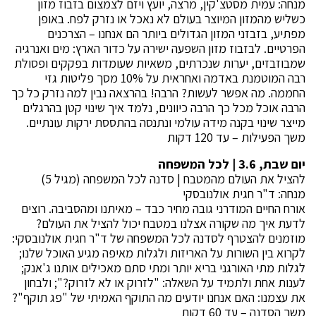
מנחה: עמית מסטצ'קין, מרצה, יועץ ויזם לצמצום בזבוז מזון
כשליש מהמזון המיוצר בעולם לא נאכל או נזרק לפח. באופן
מפתיע, בזבזני המזון הגדולים ביותר הם אנחנו – הצרכנים
הפרטיים. לבזבוז מזון השפעה ישירה על כדור הארץ: מים ואנרגיה
שמבוזבזים, יערות שנכרתים, משאיות שעומדות בפקקים ופסולת
רבה המוטמנת באדמה ואחראית על 10% מסך פליטות גזי
החממה. מה אפשר לעשות? הרבה! בהרצאה נבין למה נזרק כל כך
הרבה אוכל מכל כך הרבה כיוונים, נלמד איך שינוי קטן בהרגלים
מייצר שינוי בקנה מידה עולמי ונתנסה בהתססת ירקות עונתיים.
משך הפעילות – עד 120 דקות
יום שבת, 3.6 | לכל המשפחה
להציל את העולם מהמטבח | סדנה לכל המשפחה (מגיל 5)
מנחה: ד"ר חגית אולנובסקי
אורח החיים המודרני גובה מחיר כבד – מאיתנו ומהסביבה. רוצים
לדעת איך מה שקורה אצלנו במטבח יכול להציל את העולם?
מוזמנים להצטרף לסדנה לכל המשפחה של ד"ר חגית אולנובסקי:
לקרוא בין השורות על האריזות ולגלות מאיפה מגיע האוכל שלנו;
לגלות מתי האורגני בריא יותר ומתי סתם מאכילים אותנו ג'אנק;
לענות אחת ולתמיד על השאלה: "לזרוק או לא לזרוק?"; ולבחון
את עצמנו: האם אנחנו יודעים מה התוקף האמיתי של "פג תוקף"?
משך הסדנה – עד 60 דקות