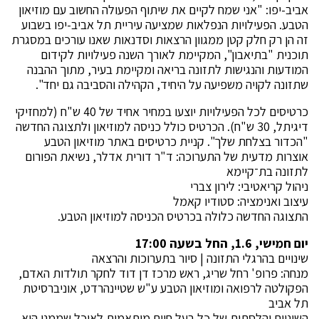
אביב-יפו: "אני שמח לקיים את שיתוף הפעולה החשוב עם מוזיאון
הטבע. הפעילויות הנפלאות שמציעה עיריית תל אביב-יפו בשבוע
זה הן רק חלק קטן ממגוון הרצאות וסדנאות שאנו עורכים במסגרת
תוכנית "בתיאבון", המקיימת לאורך השנה פעילויות לקידום
המודעות והנגישות לתזונה בריאה ומקיימת בעיר, מתוך ההבנה
שתזונה לקויה משפיעה על היחיד, הקהילה והסביבה גם יחד".
כרטיסים לכל הפעילויות יוצעו במחיר אחיד של 40 ש"ח (למחזיקי
דיגיתל, 30 ש"ח). הכרטיס כולל כניסה למוזיאון ולתצוגה החדשה
"הכדור בצלחת שלך". קניית כרטיסים באתר מוזיאון הטבע
אוצרות מדעית של התערוכה: ד"ר דורית אדלר, נשיאת הפורום
לתזונה בת־קיימא
ניהול קריאטיבי: לירון צברי
עיצוב ואנימציה: סטודיו קאמל
התצוגה החדשה כלולה בכרטיס הכניסה למוזיאון הטבע.
יום חמישי, 1.6, החל בשעה 17:00
שינויים בהרגלי התזונה | סיור בתערוכות והרצאה
מנחה: פרופ' רחל שריג, ראש מרכז דן דוד לחקר תולדות האדם,
הפקולטה לרפואה ומוזיאון הטבע ע"ש שטיינהרדט, אוניברסיטת
תל אביב
השיניים והלסתות של כל בעל חיים מותאמות לאוכל שממנו הוא