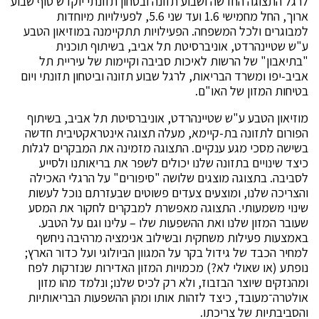
לרגל התצוגה החדשה ושבוע תזונה ובטחון תזונתי יוקדש סוף שבוע
ארוך, החל מחמישי 1.6 ועד שני 5.6, לפעילויות מיוחדות
למבוגרים ולכל המשפחה. הפעילויות תתקיימנה במוזיאון הטבע
ע"ש שטיינהרדט, אוניברסיטת תל אביב, בשיתוף תוכנית
"בתיאבון" של הרשות לאיכות סביבה וקיימות של עיריית תל
אביב-יפו ומשרד הבריאות, לרגל שבוע תזונה וביטחון תזונתי ויום
בטיחות המזון של האו"ם.
מוזיאון הטבע ע"ש שטיינהרדט, אוניברסיטת תל אביב, בשיתוף
הפורום לתזונה בת-קיימא, מעלה תצוגה אינטראקטיבית חדשה
בשישה מסכי מגע ענקיים. התצוגה מזמינה את המבקרים לגלות
כיצד שינויים בתזונה שלנו יכולים לשפר את בריאותנו ולסייע
לסביבה. בתצוגה מוצגים שלושה "סיפורים" על הרגלי האכילה
והצריכה שלנו, ומוצעים צעדים פשוטים שבעזרתם נוכל לעשות
שינוי משמעותי. התצוגה מאפשרת למבקרים לחקור את המסע
שעובר המזון שלנו ואת ההשפעות שלו – עלינו וגם על הטבע.
באמצעות פעילות משחקית ובשילוב אנימציה מרהיבה ניחשף
למחיר הכבד של גידול בקר על המגוון הביולוגי ועל כדור הארץ;
נופתע (או שאולי לא?) מכמויות המזון האדירות שנזרקות לפח
ומהנזקים שיוצר הבזבוז, ולא רק לכיס שלנו; ונלמד מהו מזון
אולטרה־מעובד, כיצד לזהות אותו ומהן ההשפעות הבריאותיות
והסביבתיות של צריכתו.