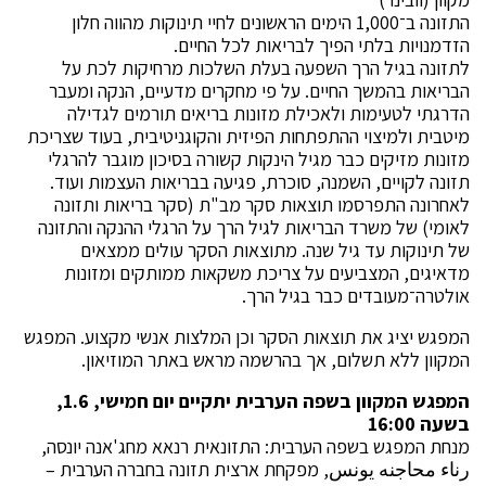
התזונה ב־1,000 הימים הראשונים לחיי תינוקות מהווה חלון
הזדמנויות בלתי הפיך לבריאות לכל החיים.
לתזונה בגיל הרך השפעה בעלת השלכות מרחיקות לכת על
הבריאות בהמשך החיים. על פי מחקרים מדעיים, הנקה ומעבר
הדרגתי לטעימות ולאכילת מזונות בריאים תורמים לגדילה
מיטבית ולמיצוי ההתפתחות הפיזית והקוגניטיבית, בעוד שצריכת
מזונות מזיקים כבר מגיל הינקות קשורה בסיכון מוגבר להרגלי
תזונה לקויים, השמנה, סוכרת, פגיעה בבריאות העצמות ועוד.
לאחרונה התפרסמו תוצאות סקר מב"ת (סקר בריאות ותזונה
לאומי) של משרד הבריאות לגיל הרך על הרגלי ההנקה והתזונה
של תינוקות עד גיל שנה. מתוצאות הסקר עולים ממצאים
מדאיגים, המצביעים על צריכת משקאות ממותקים ומזונות
אולטרה־מעובדים כבר בגיל הרך.
המפגש יציג את תוצאות הסקר וכן המלצות אנשי מקצוע. המפגש
המקוון ללא תשלום, אך בהרשמה מראש באתר המוזיאון.
המפגש המקוון בשפה הערבית יתקיים יום חמישי, 1.6,
בשעה 16:00
מנחת המפגש בשפה הערבית: התזונאית רנאא מחג'אנה יונסה,
رناء محاجنه يونس, מפקחת ארצית תזונה בחברה הערבית –