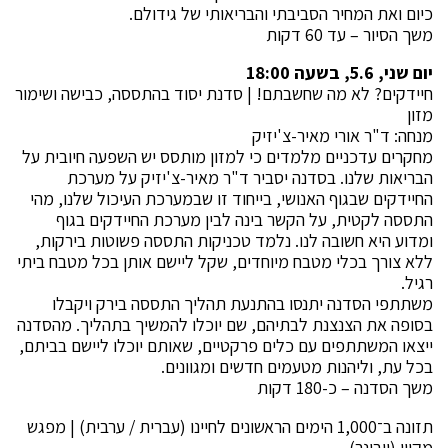
כיום ואת המחיר הסביבתי והבריאותי של גידולם.
משך הסיור – עד 60 דקות
יום שני, 5.6, בשעה 18:00
חיידקים? לא מה שחשבתם! | סדנת יסוד בהתססה, כבישה ושימור
מזון
מנחה: ד"ר אורי מאיר-צ'יזיק
מחקרים עדכניים מלמדים כי למזון מותסס יש השפעה חיובית על
הבריאות שלנו. בסדנה יסביר ד"ר מאיר-צ'יזיק על מערכת
החיידקים שבגוף האנושי, בייחוד זו שבמערכת העיכול שלנו, מהי
התססה לקטית, על הקשר בינה לבין מערכת החיידקים בגוף
ומדוע היא חשובה לנו. נלמד טכניקות התססה פשוטות בירקות,
ללא צורך בכלי מטבח מיוחדים, שקל ליישם אותן בכל מטבח ביתי
רגיל.
משתתפי הסדנה יתנסו בהתנעת תהליך התססה בירק ויקבלו
בסופה את הצנצנת לבתיהם, שם יוכלו להמשיך בתהליך. מהסדנה
ייצאו המשתתפים עם כלים פרקטיים, שאותם יוכלו ליישם בביתם,
בכל עת, וליהנות מטעמים חדשים ומגוונים.
משך הסדנה – כ-180 דקות
תזונה ב־1,000 הימים הראשונים לחיינו (עברית / ערבית) | מפגש
מקוון (וובינר)