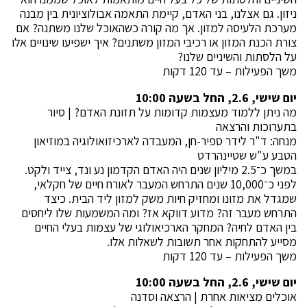
ניזון. גם אצלנו, בני האדם, קיימת התאמה אבולוציונית בין מבנה
מערכת הלעיסה למזון. אך מה קורה כשהאוכל שלנו משתנה? אם
צורת הכנת המזון או רכיבי המזון משתנים? איך ישפיעו שינויים אלו
על הלסתות והשיניים שלנו?
משך הפעילות – עד 120 דקות
יום שישי, 2.6, החל בשעה 10:00
מה ניתן ללמוד מעצמות קדומות על תזונת האדם? | סיור
בתערוכות והרצאה
מנחה: ד"ר לידר ספיר-חן, המעבדה לארכיזואולוגיה במוזיאון
הטבע ע"ש שטיינהרדט
במשך כ־2.5 מיליון שנים היה האדם הקדמון נע ונד, צייד ולקט.
לפני כ־10,000 שנים התרחש המעבר לאורח חיים של חקלאי,
שמגדל את מזונו ומחזיק חיות משק למזון ליד הבית. כיצד
התרחש מעבר זה? מדוע דווקא אז? ומה המשמעות שלו ליחסים
בין האדם לחיה? המחקר הארכיאולוגי של עצמות בעלי החיים
מסייע להתחקות אחר תשובות לשאלות אלו.
משך הפעילות – עד 120 דקות
יום שישי, 2.6, החל בשעה 10:00
אוכלים מציאות אחרת | הרצאה וסדנה