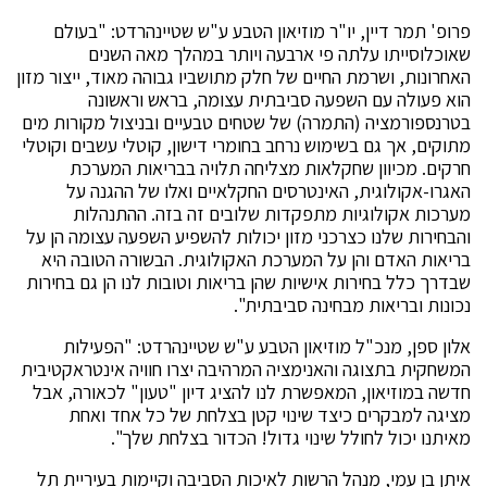
פרופ' תמר דיין, יו"ר מוזיאון הטבע ע"ש שטיינהרדט: "בעולם
שאוכלוסייתו עלתה פי ארבעה ויותר במהלך מאה השנים
האחרונות, ושרמת החיים של חלק מתושביו גבוהה מאוד, ייצור מזון
הוא פעולה עם השפעה סביבתית עצומה, בראש וראשונה
בטרנספורמציה (התמרה) של שטחים טבעיים ובניצול מקורות מים
מתוקים, אך גם בשימוש נרחב בחומרי דישון, קוטלי עשבים וקוטלי
חרקים. מכיוון שחקלאות מצליחה תלויה בבריאות המערכת
האגרו-אקולוגית, האינטרסים החקלאיים ואלו של ההגנה על
מערכות אקולוגיות מתפקדות שלובים זה בזה. ההתנהלות
והבחירות שלנו כצרכני מזון יכולות להשפיע השפעה עצומה הן על
בריאות האדם והן על המערכת האקולוגית. הבשורה הטובה היא
שבדרך כלל בחירות אישיות שהן בריאות וטובות לנו הן גם בחירות
נכונות ובריאות מבחינה סביבתית".
אלון ספן, מנכ"ל מוזיאון הטבע ע"ש שטיינהרדט: "הפעילות
המשחקית בתצוגה והאנימציה המרהיבה יצרו חוויה אינטראקטיבית
חדשה במוזיאון, המאפשרת לנו להציג דיון "טעון" לכאורה, אבל
מציגה למבקרים כיצד שינוי קטן בצלחת של כל אחד ואחת
מאיתנו יכול לחולל שינוי גדול! הכדור בצלחת שלך".
איתן בן עמי, מנהל הרשות לאיכות הסביבה וקיימות בעיריית תל