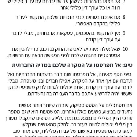
אל תצאו בהצהרות כלשהן עד שדיברתם עם עו"ד פלילי שי
רוזה או כל עורך דין פלילי אחר.
אם אינכם בטוחים לגבי הזכויות שלכם, התקשר לעו"ד
פלילי בהקדם האפשרי.
אין להתקשר בהסכמים, עסקאות או בחוזים, מבלי לדבר
עם עורך דין קודם.
שאל אילו ראיות יש לאכיפת החוק נגדכם, כדי להכין את
אסטרטגיית ההגנה שלכם לפני הפגישה הבאה עם הרשויות.
טיפ: אל תפרסמו על המקרה שלכם במדיה החברתית
טיפ נוסף מאיתנו, אל תפרסמו שום דבר ברשתות החברתיות ואל
תדברו עם אף אחד על המקרה, אפילו חברים ובני משפחה. מבלי
לדבר עם עורך דין קודם, אתם יכולים לגרום לנזק משפטי ולנזק
שעשוי יהיה להרשיע אתכם בדבר העבירה בה נחשדתם.
אם מסתכלים על הסטטיסטיקה, עובדה שיותר ויותר אנשים
נחשדים בביצוע פשעים כאלו ואחרים. המשמעות היא שגם מספר
עורכי הדין הפליליים נמצא במגמת עלייה. הטיפים שתקבלו מעורך
דין פלילי יכולים להיות לעזר רב. לחלק מהאנשים שנקלעו
למערכת המשפטית באישום של עבירה פלילית, טיפ אחד טוב