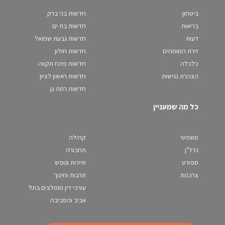
ביטחון
חדשות בני ברק
בריאות
חדשות בת ים
דעות
חדשות גבעת שמואל
זירת המומחים
חדשות חולון
כלכלה
חדשות פתח תקווה
הצהרת נגישות
חדשות ראשון לציון
חדשות רמת גן
כל מה שמעניין
משפטי
קהילה
נדל"ן
תחבורה
ספורט
תיירות ונופש
צרכנות
תרבות וחינוך
עורכי דין מומלצים בתל
אביב והסביבה