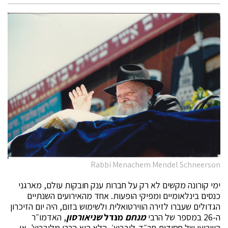
Rabbi Menachem Mendel Schneerson
ימי קורונה מקשים לא רק על חברות ענק חובקות עולם, מארגני
כנסים בינלאומיים ומפיקי הופעות. אחד מהאירועים השנתיים
הגדולים שעברו לזירה הווירטואלית ולשימוש בזום, היה יום הזיכרון
ה-26 במספר של הרבי
מנחם
מנדל
שניאורסון
, האדמו״ר
השביעי של חסידות חב״ד-לובביץ׳, הלא הוא הרבי מלובביץ', או