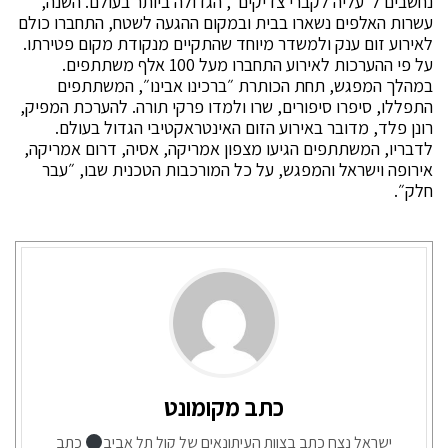
נחשבים ל״עליה לקברי צדיקים״, הגדולה ביותר בעולם. השנה,
עשרות האלפים נשארו בבית ובמקום ההגעה לשטח, התחברו כולם
לאירוע זום ענק ולמשדר מיוחד שהתקיים מנקודת מקום פטירתו.
על פי ההערכות לאירוע התחברו מעל 100 אלף משתתפים.
במהלך המפגש, תחת הכותרת ״ברכינו אבינו״, המשתתפים
התפללו, סיפרו סיפורים, שרו ולמדו פרקי תורה. להערכת המפיק,
רונן פלד, מדובר באירוע הזום האינטראקטיבי הגדול בעולם.
לדבריו, המשתתפים הגיעו מצפון אמריקה, אסיה, דרום אמריקה,
אירופה וישראל והמפגש, על כל המורכבות הטכנית שבו, ״עבר
חלק״.
כתב מקומונט
ישראל נצח כתב בצוות העיתונאים של קול תל אביב
כתב