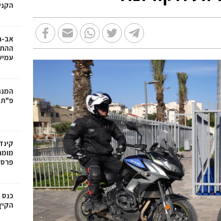
הקניו
אב-ג
ההתח
עמיש
המנה
פ"ת:
קינד
מומח
פרס
כנס 
הקיץ