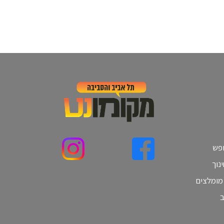
ופש
נוך
 מומלצים
ב