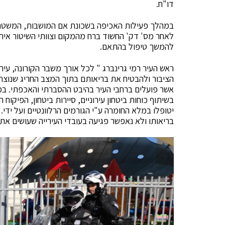
דו"ח.
במהלך פעילות האכיפה בשכונת אם המושבות, המשטר
לאחר מס' דק' החשוד ברח מהמקום וצוותי השיטור איתר
להמשך טיפול בהתאם.
ראש העיר רמי גרינברג " לכל אורך משבר הקורונה, עי
הציבור ולהבטיח את בריאותם בתוך המצב החריג שנוצר
אשר פועלים ברחבי העיר בהיבט ההסברתי והאכפתי. במ
בשיתוף כוחות ביטחון עירוניים, סיירות ביטחון, הפיקו
יטופלו במלא החומרה ע"י הגורמים הרלוונטיים ועל ידי
בריאותו ולא נאפשר פגיעה בעובדי העירייה שעושים את