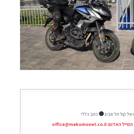
 של קול תל אביב
כתב כללי
המייל האדום:
office@mekomonet.co.il