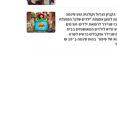
הקניון הגדול וקולנוע הוט סינמה
מה למען עמותת 'ילדים שלנו' הפועלת
ז שניידר לרפואת ילדים: תורמים
ע חדש לילדים המאושפזים בבית
ם שניידר ומקבלים כרטיס לסרט
‘צעצוע של סיפור’ בהוט סינמה ב־10 ₪