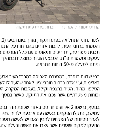
קרדיט תמונה להמחשה – דוברות עיריית פתח תקווה
והמסחר ברחבי העיר, לרבות אזורים בהם דווח על התגו
תכנית מפורטת, תדריכים ותיאומים עם כלל הגורמים בפי
וניתנו למעלה מ-50 דוחות התראה.
כפי שדווח בנפרד, במסגרת האכיפה במרכז העיר ארע 
באלימות ע"י אדם ברחוב חובבי ציון לאחר שהעיר לו 
הטלפון מהיד, הטיח ברצפה וקילל. בעקבות המקרה, העו
וכוחות משטרתיים אשר עכבו את התוקף, כאשר בנוסף ל
בנוסף, נרשמו 2 אירועים חריגים באזור שכונת
עמישב, נתקלו הפקחים באישה עם ארבעת ילדיה שהיו 
לאחר ניסיונות של הפקחים להבין האם יש לאישה מסכה
הוזעקו למקום שוטרים אשר עצרו את האשה ובעלה שהגי