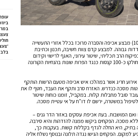
עופר 
ביוז
במרכ
צעצו
חולי
לאור נתוני התחלואה בפתח תקוה, נערך ביום רביעי (10.2) מבצע אכיפה והסברה מרוכז בכלל אזורי התעשייה
דדות גבוהה. למבצע קדם צוות חשיבה, תכנון וכתיבת
בלבד
קוח הרב תכליתי, שיטור עירוני, האגף לרישוי וקידום
עסקים ומשטרת פ"ת. המבצע הוגדר כמוצלח ובמהלך חולקו כ-100 קנסות כנגד הפרות שונות בהנחיות הקורונה
אירוע חריג אשר במהלכו איש אכיפה מטעם הרשות הותקף
לעטות מסכה כנדרש. האזרח סרב ותקף את העבד, חטף לו את
בד סובל מחבלות קלות. במקביל, זומנו כוחות שיטור
טיפול במשטרה, ירשם לו דו"ח על אי עטיית מסכה.
 הדר גנים ואם המושבות. בעת אכיפת עסקים באזור הדר גנים –
ללא מסכה. הפקחים ביקשו ממנה להזדהות והיא סירבה.
 בתיק, היא החלה לגדף בקללות קשות. בעקבות כך,
ע למקום. הפקחים הגישו נגדה תלונה ובנוסף נשלח אליה