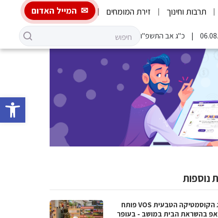
המייל האדום
תרבות וחינוך
זירת המומחים
כ"ג אב התשפ"ו
פתח סרגל 
 נוספות
מותג הקוסמטיקה הטבעית VOS פותח
אפ בהשראת הבית במושב - בעופר