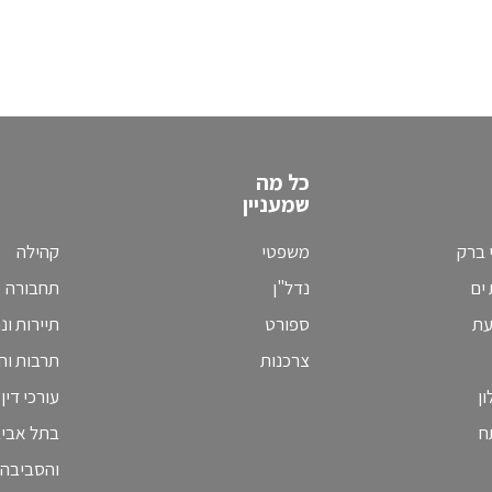
כל מה
שמעניין
 ברק
משפטי
קהילה
ים
נדל"ן
תחבורה
עת
ספורט
תיירות ונ
צרכנות
תרבות וחי
ן
עורכי דין
ח
בתל אבי
והסביבה