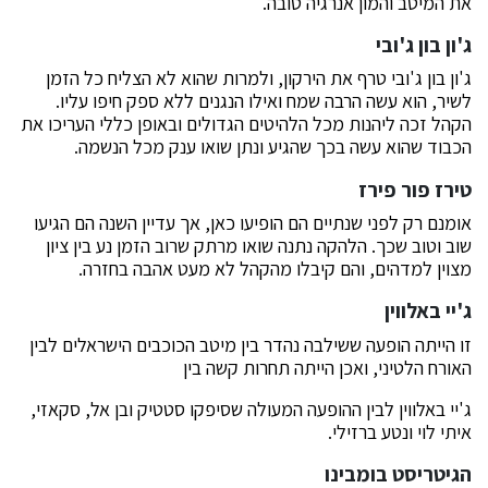
את המיטב והמון אנרגיה טובה.
ג'ון בון ג'ובי
ג'ון בון ג'ובי טרף את הירקון, ולמרות שהוא לא הצליח כל הזמן
לשיר, הוא עשה הרבה שמח ואילו הנגנים ללא ספק חיפו עליו.
הקהל זכה ליהנות מכל הלהיטים הגדולים ובאופן כללי העריכו את
הכבוד שהוא עשה בכך שהגיע ונתן שואו ענק מכל הנשמה.
טירז פור פירז
אומנם רק לפני שנתיים הם הופיעו כאן, אך עדיין השנה הם הגיעו
שוב וטוב שכך. הלהקה נתנה שואו מרתק שרוב הזמן נע בין ציון
מצוין למדהים, והם קיבלו מהקהל לא מעט אהבה בחזרה.
ג'יי באלווין
זו הייתה הופעה ששילבה נהדר בין מיטב הכוכבים הישראלים לבין
האורח הלטיני, ואכן הייתה תחרות קשה בין
ג'יי באלווין לבין ההופעה המעולה שסיפקו סטטיק ובן אל, סקאזי,
איתי לוי ונטע ברזילי.
הגיטריסט בומבינו