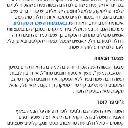
במדינה אדיש, אירוע שגרם לנו הרבה גאווה ואירוע שהוכיח לכולם
שלצד פוליטיקה, פלאפל וחוצפה ישראלית, יש עוד דברים שאנו
טובים בהם, וזה כאמור להרים מסיבה אחת גדולה, מושקעת,
איכותית ותרבותית, וזאת הושג
באמצעות השכרת מקרנים
,
מערכות הגברה, במות ושלל ציוד מתקדם וכמובן שגם באמצעות
אנשים מובילים מתחום ההפקות, כך שאנו כמדינה חבים תודה
גדולה לנטע ברזילי, לאנשים שעמלו מאחורי הקלעים ובאופן כללי
לעם שלנו שיודע לעשות שמח.
מצעד הגאווה
מצעד הגאווה השנה אכן היווה סיבה למסיבה. הוא התקיים בסימן
"המאבק נמשך", משך אינספור חוגגים מחו"ל, איחד בין לבבות
ועשה הרבה שמח בעיר ללא הפסקה. את החוגגים הרקידו מיטב
האומנים הישראלים, קרי מירי מסיקה, רן דנקנר, לואי עלי, הראל
סקעת, מאיה בוסקילה ועוד.
ג'יניפר לופז
השנה הייתה השנה שבה ג'ניפר לופז הופיעה על הבמה בארץ
והעבירה חשמל בקהל. הקהל זכה לשואו רציני שופע רגעים
קסומים – כולל תלבושות מרהיבות, מסכי ענק, קליפים שמציגים