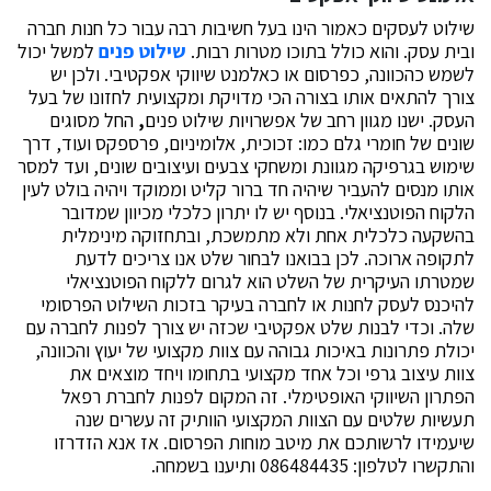
שילוט לעסקים כאמור הינו בעל חשיבות רבה עבור כל חנות חברה
ובית עסק. והוא כולל בתוכו מטרות רבות.
שילוט פנים
למשל יכול
לשמש כהכוונה, כפרסום או כאלמנט שיווקי אפקטיבי. ולכן יש
צורך להתאים אותו בצורה הכי מדויקת ומקצועית לחזונו של בעל
העסק. ישנו מגוון רחב של אפשרויות שילוט פנים
,
החל מסוגים
שונים של חומרי גלם כמו: זכוכית, אלומיניום, פרספקס ועוד, דרך
שימוש בגרפיקה מגוונת ומשחקי צבעים ועיצובים שונים, ועד למסר
אותו מנסים להעביר שיהיה חד ברור קליט וממוקד ויהיה בולט לעין
הלקוח הפוטנציאלי. בנוסף יש לו יתרון כלכלי מכיוון שמדובר
בהשקעה כלכלית אחת ולא מתמשכת, ובתחזוקה מינימלית
לתקופה ארוכה. לכן בבואנו לבחור שלט אנו צריכים לדעת
שמטרתו העיקרית של השלט הוא לגרום ללקוח הפוטנציאלי
להיכנס לעסק לחנות או לחברה בעיקר בזכות השילוט הפרסומי
שלה. וכדי לבנות שלט אפקטיבי שכזה יש צורך לפנות לחברה עם
יכולת פתרונות באיכות גבוהה עם צוות מקצועי של יעוץ והכוונה,
צוות עיצוב גרפי וכל אחד מקצועי בתחומו ויחד מוצאים את
הפתרון השיווקי האופטימלי. זה המקום לפנות לחברת רפאל
תעשיות שלטים עם הצוות המקצועי הוותיק זה עשרים שנה
שיעמידו לרשותכם את מיטב מוחות הפרסום. אז אנא הזדרזו
והתקשרו לטלפון: 086484435 ותיענו בשמחה.