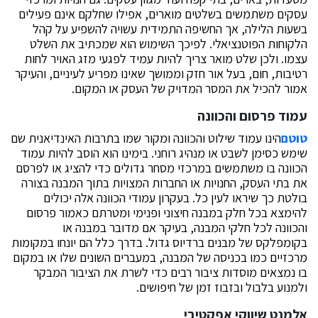
עסקים משתמשים בשלטים מוארים, אפילו שחלקם אינם פעילים
בשעות הלילה, אך החשיפה התמידית עשויה להשפיע על קהל
הלקוחות הפוטנציאלי. לפיכך השימוש הוא שמכתיב את השלט
עצמו. ולכן שלט מואר צריך להיות עמיד לפגעי מזג האויר לחות
רטיבות, חום, בעל אור חזק וממושך שאינו מפריע לעיניים, והעיקר
אמור להכיל את המסר המדויק של העסק או המקום.
עמוד פרסום והכוונה
טוטם
הינו עמוד שילוט והכוונה ומקור שמו בתרבות האינדיאנית שם
שימש כסימן לשבט או מנהיג רוחני. בימינו הוא הוסב להיות עמוד
הכוונה בו משתמשים במרכזי מסחר גדולים כדי להציג או לפרסם
את בתי העסק, החנויות או החברות המצויות בתוך המבנה בצורה
בולטת כך שיראו לעין כל. בעקרון עמודי הכוונה אלה יכולים
להימצא בכל חלק במבנה חיצוני ופנימי ומטרתם כאמור פרסום
והכוונה לכל חלקי המבנה, בעיקר אם מדובר במבנה או
בקומפלקס של מבנים ברדיוס גדול. בדרך כלל הם יונחו במקומות
מרכזיים כמו בכניסה של המבנה, במעברים השונים שלו או במקום
בו נמצאים מוסדות ציבור רבים כדי לשרת את הציבור המבקר
ולמנוע בלבול ובזבוז זמן של חיפושים.
אלמנט שיווקי אפקטיבי