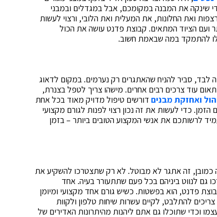
די שינקה את המבנה במקומכם, אבל במגדלים ובמבני
פות ואת החלונות, את המעלית ואת הלובי, ורצוי לעשות
תר ועם הציוד המתאים. קבוצת פדנט עושה את הכול
לו להתמקד במה שבאמת חשוב.
ה לבד, סביר להניח שהאתגרים רק נערמים. במקום לדאוג
אום עוד צרכים רבים אחרים. מישהו צריך לטפל בצנרת,
הול ואחזקת מבנים
דורשים טיפול מדויק מאוד בכל אחת
הזמן. כדי לעשות את זה נכון רצוי לפנות לגורם מקצועי
עמיד לרשותכם את אנשי המקצוע הטובים ביותר – בזמן
רה כמובן, זה אתגר לא מבוטל. לא רק שתצטרכו להשקיע את
ו גם לנווט ביניהם בכל פעם שתתעורר בעיה. אחד
בוצת פדנט, הוא בפשטות. כשיש גורם אחד מקצועי ומיומן
יכים להתלבט, לקיים עשרות שיחות טלפון ולקוות
מו וכדי שתוכלו גם אתם ליהנות מהיתרונות האדירים של