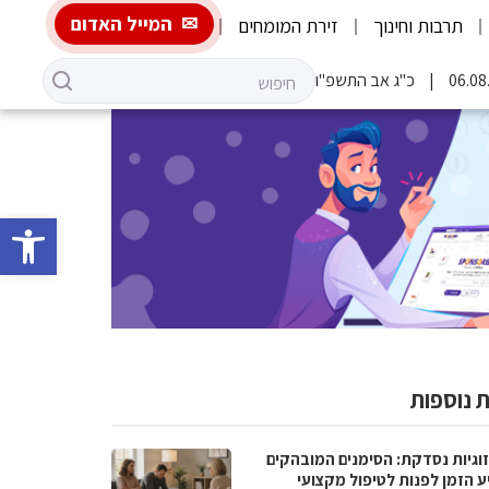
המייל האדום
תרבות וחינוך
זירת המומחים
כ"ג אב התשפ"ו
פתח סרגל 
 נוספות
וגיות נסדקת: הסימנים המובהקים
ע הזמן לפנות לטיפול מקצועי