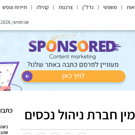
אות
משפטי
נדל"ן
צרכנות
קהילה
תיירות ונופש
יום חמישי, 06.08.2026
כתבות
כשהז
שהגי