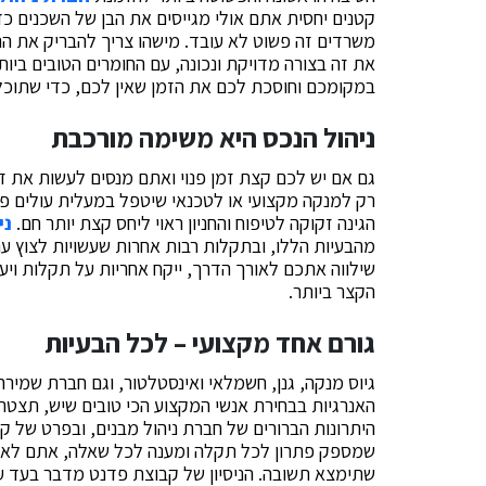
קטנים יחסית אתם אולי מגייסים את הבן של השכנים כ
משרדים זה פשוט לא עובד. מישהו צריך להבריק את הרצ
את זה בצורה מדויקת ונכונה, עם החומרים הטובים ביו
במקומכם וחוסכת לכם את הזמן שאין לכם, כדי שתוכ
ניהול הנכס היא משימה מורכבת
גם אם יש לכם קצת זמן פנוי ואתם מנסים לעשות את ז
רק למנקה מקצועי או לטכנאי שיטפל במעלית עולים פת
הגינה זקוקה לטיפוח והחניון ראוי ליחס קצת יותר חם.
ני
מהבעיות הללו, ובתקלות רבות אחרות שעשויות לצוץ עם 
שילווה אתכם לאורך הדרך, ייקח אחריות על תקלות וי
הקצר ביותר.
גורם אחד מקצועי – לכל הבעיות
גיוס מנקה, גנן, חשמלאי ואינסטלטור, וגם חברת שמי
האנרגיות בבחירת אנשי המקצוע הכי טובים שיש, תצטרכ
היתרונות הברורים של חברת ניהול מבנים, ובפרט של ק
שמספק פתרון לכל תקלה ומענה לכל שאלה, אתם לא צר
שתימצא תשובה. הניסיון של קבוצת פדנט מדבר בעד עצ