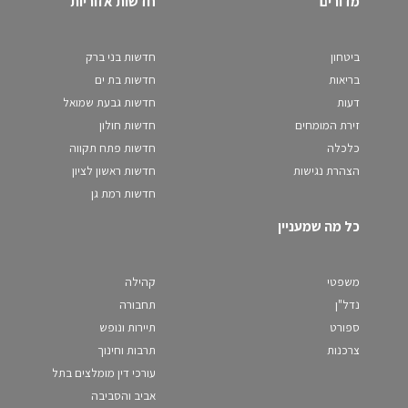
מדורים
חדשות אזוריות
ביטחון
חדשות בני ברק
בריאות
חדשות בת ים
דעות
חדשות גבעת שמואל
זירת המומחים
חדשות חולון
כלכלה
חדשות פתח תקווה
הצהרת נגישות
חדשות ראשון לציון
חדשות רמת גן
כל מה שמעניין
משפטי
קהילה
נדל"ן
תחבורה
ספורט
תיירות ונופש
צרכנות
תרבות וחינוך
עורכי דין מומלצים בתל
אביב והסביבה