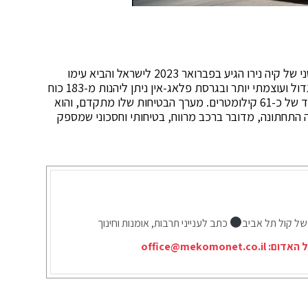
רכב השטח האולטימטיבי מבית היוצר של קיה. הדור השני של קיה נירו הגיע בפברואר 2023 לישראל והביא עימו
בשורה של שדרוג משמעותי לעומת הדור הראשון. הוא גדול ועוצמתי יותר ובגרסת פלאג-אין ניתן ליהנות מ-183 כוח
סוס לצד סוללה גדולה יותר עם טווח נסיעה ארוך במיוחד של כ-61 קילומטרים. מערך הבטיחות שלו מתקדם, והוא
 התחתונה, מדובר ברכב מרווח, בטיחותי וחסכוני שמספק
של קול תל אביב
כתב לענייני תרבות, אומנות וחינוך
ל האדום:
office@mekomonet.co.il