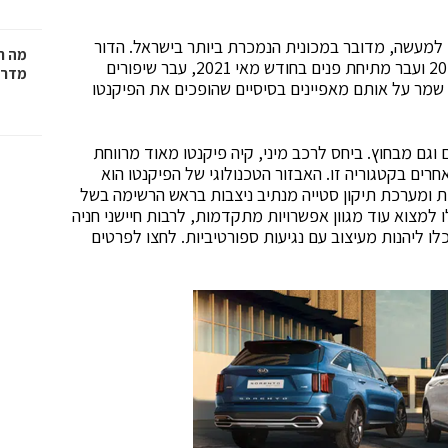
חד. למעשה, מדובר במכונית הנמכרת ביותר בישראל. הדור
מה ח
הנוכחי של קיה פיקנטו, שהגיע לישראל במהלך שנת 2017 ועבר מתיחת פנים בחודש מאי 2021, עבר שיפורים
מדרי
ן שמר על אותם מאפיינים בסיסיים שהופכים את הפיקנטו
וגם מבחוץ. ביחס לרכב מיני, קיה פיקנטו מאוד מרווחת
רים בקטגוריה זו. האבזור הטכנולוגי של הפיקנטו הוא
ומערכת תיקון סטייה מנתיב ניצבות בראש הרשימה בשל
 שלהן. בגרסת ה-EX של קיה תוכלו למצוא עוד מגוון אפשרויות מתקדמות, לרבות חיישני חניה
ם, הנעה ללא מפתח ועוד. בגרסת ה-GT line תוכלו ליהנות מעיצוב עם נגיעות ספורטיביות. לחצו לפרטים