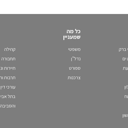
כל מה
שמעניין
 ברק
משפטי
קהילה
ים
נדל"ן
תחבורה
עת
ספורט
תיירות ונ
צרכנות
תרבות וחי
ן
עורכי דין
ח
בתל אבי
והסביבה
ון