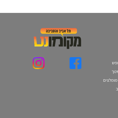
ופש
נוך
 מומלצים
ב