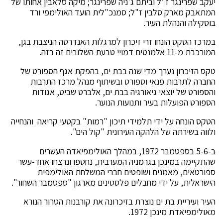
יעקב שפרינגר ז"ל וביתם ג'ניה שפרינגר; מיקה סלאבין אחותו של
המתאבק מארק סלבין ז"ל; סמנכ"לית הועד האולימפי ורד
בוסקילה והנהלת העיר.
במרכז הטקס הונחו זרי זיכרון למרגלות האנדרטה הניצבת בגן,
המורכבת מ-11 אלמנטים דמויי טבעת השלובים זה בזה.
טקס הזיכרון נערך מדי שנה בבת ים, בהפקת אגף הספורט של
החברה לתרבות פנאי וספורט ובשיתוף מנהל מרכז התרבות
והספורט של יוצאי גיאורגיה בבת ים, אלברט שביט, אגודות
הספורט הפועלות בעיר ותנועות הנוער.
הטקס הונחה על ידי תלמידי תיכון "רמות" בקטעי קריאה והנחייה
ולווה בשירתה של הלהקה העירונית "קול הים".
ב-5-6 בספטמבר 1972, במהלך האולימפיאדה העשרים
שהתקיימה במינכן בגרמניה המערבית, נחטפו ונרצחו אחד-עשר
ספורטאים, מאמנים ושופטים חברי המשלחת האולימפית
הישראלית, על ידי מחבלים פלסטינים מארגון "ספטמבר השחור".
העיר ועיריית בת ים נוצרת בזיכרונה את קורבנות הטרור הנורא
מאולימפיאדת מינכן 1972.