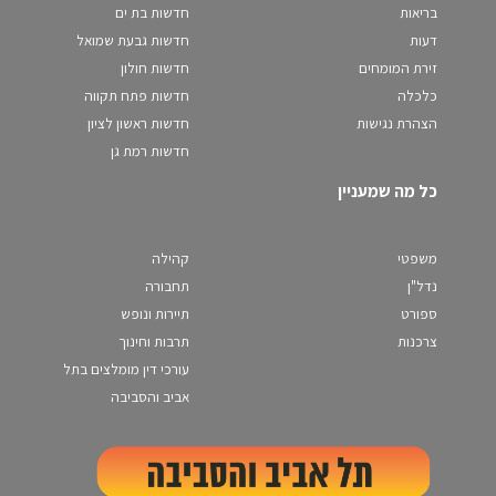
בריאות
חדשות בת ים
דעות
חדשות גבעת שמואל
זירת המומחים
חדשות חולון
כלכלה
חדשות פתח תקווה
הצהרת נגישות
חדשות ראשון לציון
חדשות רמת גן
כל מה שמעניין
משפטי
קהילה
נדל"ן
תחבורה
ספורט
תיירות ונופש
צרכנות
תרבות וחינוך
עורכי דין מומלצים בתל
אביב והסביבה