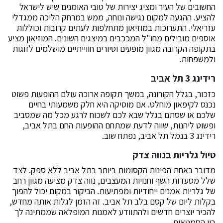
החשובים של העיר ומציג יצירות של טובי האומנים שיש לישראל
להציע. ההגעה למקום נגישה ונוחה, ממש במרחק הליכה ממגדלי
עזריאלי. התערוכות במוזיאון מתחלפות לעתים קרובות וכוללות
אוספים מובילים מחו"ל המככבים במיצגים השונים. המוזיאון מציע
בתקופה הקרובה מגוון מופעים וסיורים חווייתיים מושלמים לזוגות
ולמשפחות.
רידינג 3 תל אביב
כזכור, בגלל הקורונה, במשך תקופה ארוכה עולם ההופעות פשוט
נכנס לקיפאון מוחלט. אם מוסיקה היא חלק משמעותי בחיים
שלכם או שסתם בגלל שבא לכם לשכוח לרגע מכל מה שמסביב
ופשוט ליהנות, שווה לדעת שמתחם ההופעות החם בתל אביב,
רידינג 3 בנמל תל אביב, נפתח שוב.
טיול גלריות בנווה צדק
מדובר באחת הפינות הקסומות ביותר בתל אביב ללא ספק. לצד
שלל מסעדות השף וחנויות המעצבים, נווה צדק מציעה מגוון רחב
של גלריות אמנים ייחודיות ומפתיעות. הביקור במקום יכול להפוך
בקלות ליום של קסם בלב תל אביב. זה הזמן לגלות אותה מחדש,
להכיר יוצרים חדשים ולהתוודע לאמנות המופלאה שממתינה לך
בין הסמטאות.