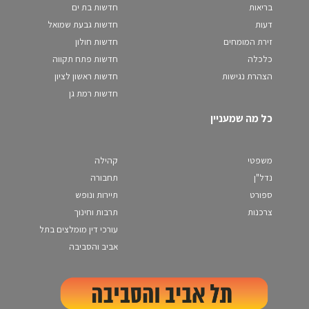
בריאות
חדשות בת ים
דעות
חדשות גבעת שמואל
זירת המומחים
חדשות חולון
כלכלה
חדשות פתח תקווה
הצהרת נגישות
חדשות ראשון לציון
חדשות רמת גן
כל מה שמעניין
משפטי
קהילה
נדל"ן
תחבורה
ספורט
תיירות ונופש
צרכנות
תרבות וחינוך
עורכי דין מומלצים בתל
אביב והסביבה