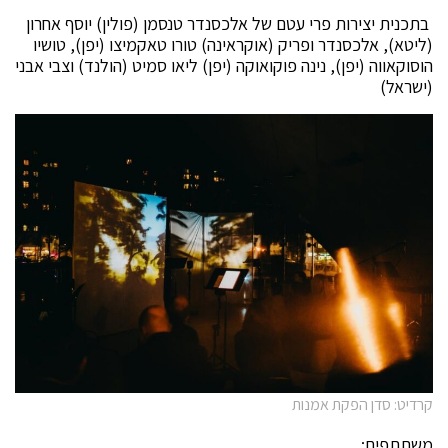
בתכנית יצירות פרי עטם של אלכסנדר טנסמן (פולין) יוסף אחרון
(ליטא), אלכסנדר ופריק (אוקראינה) טורו טאקמיצו (יפן), טושיו
הוסוקאווה (יפן), נינה פוקואוקה (יפן) ליאו סמיט (הולנד) וצבי אבני
(ישראל)
קרדיט: סדן הפקת אמנות
משתתפים: