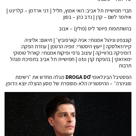
חברי חמישיית תל אביב: רואי אמוץ, חליל | דני ארדמן – קלרינט |
איתמר לשם – קרן | נדב כהן – בסון
בהשתתפות פיוטר ליס (פולין) – אבוב
קונצפט וניהול אמנותי: אניה קארפוביץ' | תיאום: אליציה
קיירוזאלסקה | ייעוץ היסטורי: זופיה הרטמן | עוזרת הפקה:
דומיניקה בורווייקה | עיצוב גרפי ופיקוח אמנותי: קארול טומוקי
ימאזאקי | בהפקת קרן oto | חמישיית תל אביב בתמיכת מנהל
תרבות
הפסטיבל הבינלאומי
DROGA DŌ
מגלה מחדש את ״רשימת
סוגיהרה״ – ההיסטוריה הלא-מסופרת של מסע ההצלה יוצא הדופן.