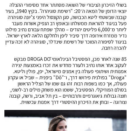
בשולי הזיכרון הציבורי של השואה מסתתר אחד מסיפורי ההצלה
יוצאי הדופן של המאה ה־20: "רשימת סוגיהרה". בקיץ 1940, בעיר
קובנה שבשטחי ליטא הכבושה, סגן הקונסול היפני צ’יונה סוגיהרה
פעל בניגוד להוראות ממשלתו ובאומץ רב הנפיק אשרות מעבר
ליותר מ־6,000 פליטים יהודים – מהלך שפתח עבורם נתיב מילוט
נדיר ממזרח אירופה דרך סיביר ליפן ולחלקם הלאה לארץ ישראל.
בניגוד לסיפורה המוכר של רשימת שינדלר, סוגיהרה לא זכה עדיין
להכרה רחבה.
85 שנה לאחר מכן, הפסטיבל הבינלאומי DROGA DŌ מבקש
לעקוב אחר אותו נתיב ולעורר מחדש את זכרו באמצעות יצירה
אמנותית ושיתופי פעולה בין אמנים מישראל, יפן, פולין וליטא.
"Droga" בפולנית פירושו דרך, ו־"Dō" ביפנית – שביל או עקרון
פעולה, אך כמו בשפות רבות זהו גם שמו של הצליל הראשון
בסולם המוזיקלי. הפסטיבל, ששמו הוא משחק מילים רב-לשוני,
חוצה גבולות גיאוגרפיים ותרבותיים – בין תל אביב, ורשה, קובנה
וצורוגה – ובוחן את הזיכרון ההיסטורי דרך אמנות עכשווית.