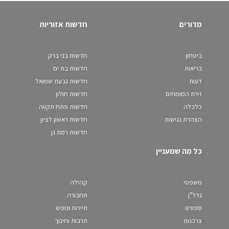
מדורים
חדשות אזוריות
ביטחון
חדשות בני ברק
בריאות
חדשות בת ים
דעות
חדשות גבעת שמואל
זירת המומחים
חדשות חולון
כלכלה
חדשות פתח תקווה
הצהרת נגישות
חדשות ראשון לציון
חדשות רמת גן
כל מה שמעניין
משפטי
קהילה
נדל"ן
תחבורה
ספורט
תיירות ונופש
צרכנות
תרבות וחינוך