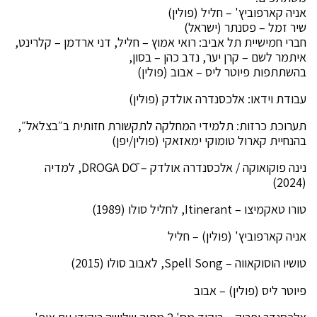
אניה קארפוביץ' – חליל (פולין)
שיר זמל – פסנתר (ישראל)
חברי חמישיית תל אביב: רואי אמוץ – חליל, דני ארדמן – קלרינט,
איתמר לשם – קרן יער, נדב כהן – בסון,
בהשתתפות פיוטר ליס – אבוב (פולין)
עבודת וידאו: אלכסנדרה אולדק (פולין)
תערוכת כרזות: תלמידי המחלקה לתקשורת חזותית ב״בצלאל״,
בהנחיית קארול טומוקי ימאזאקי (פולין/יפן)
נינה פוקואוקה / אלכסנדרה אולדק – DROGA DŌ, למדיה
(2024)
טורו טאקמיצו – Itinerant, לחליל סולו (1989)
אניה קארפוביץ' (פולין) – חליל
טושיו הוסוקאווה – Spell Song, לאבוב סולו (2015)
פיוטר ליס (פולין) – אבוב