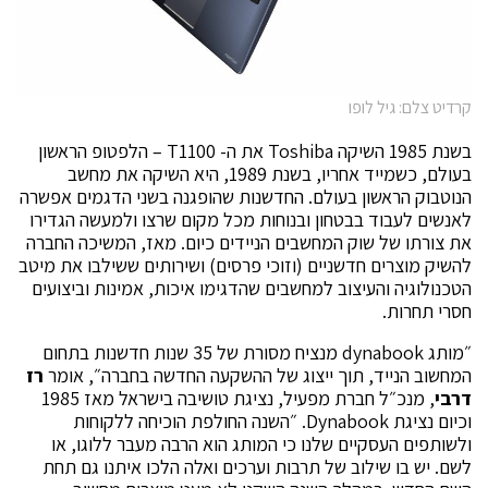
קרדיט צלם: גיל לופו
בשנת 1985 השיקה Toshiba את ה- T1100 – הלפטופ הראשון
בעולם, כשמייד אחריו, בשנת 1989, היא השיקה את מחשב
הנוטבוק הראשון בעולם. החדשנות שהופגנה בשני הדגמים אפשרה
לאנשים לעבוד בבטחון ובנוחות מכל מקום שרצו ולמעשה הגדירו
את צורתו של שוק המחשבים הניידים כיום. מאז, המשיכה החברה
להשיק מוצרים חדשניים (וזוכי פרסים) ושירותים ששילבו את מיטב
הטכנולוגיה והעיצוב למחשבים שהדגימו איכות, אמינות וביצועים
חסרי תחרות.
״מותג dynabook מנציח מסורת של 35 שנות חדשנות בתחום
המחשוב הנייד, תוך ייצוג של ההשקעה החדשה בחברה״, אומר
רז
דרבי
, מנכ״ל חברת מפעיל, נציגת טושיבה בישראל מאז 1985
וכיום נציגת Dynabook. ״השנה החולפת הוכיחה ללקוחות
ולשותפים העסקיים שלנו כי המותג הוא הרבה מעבר ללוגו, או
לשם. יש בו שילוב של תרבות וערכים ואלה הלכו איתנו גם תחת