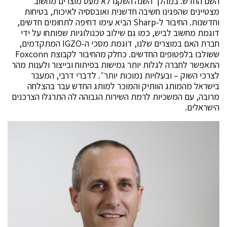
השם החדש. במהלך השנה השקנו לא מעט מוצרים מחשוב
מצטיינים שהפגינו חשיבה חדשנית ואובססיה לאיכות, בטיחות
וחדשנות. החיבור ל-Sharp הביא עימו דחיפה לתחומים חדשים,
דוגמת מחשוב לביש, כמו גם שילוב טכנולוגיות שפותחו על ידי
חברת האם במוצרים שלנו, דוגמת מסכי ה-IGZO המתקדמים,
ששולבו בלפטופים החדשים. כחלק מהחיבור לקבוצת Foxconn
התאפשר לחברה לגלות יותר גמישות בפיתוח ובייצור ולענות מהר
לצרכי השוק – ובעלויות נמוכות יותר״. לדברי דרבי, המעבר
בישראל מהמותג הוותיק והמוכר למותג החדש עבר בהצלחה
מרובה, עם המשכיות לרמת השירות הגבוהה לה התרגלו הצרכנים
הישראלים.