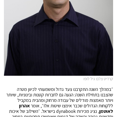
קרדיט צלם: גיל לופו
״במהלך השנה התקרבנו צעד גדול ומשמעותי לכיוון מטרה
שהצבנו בתחילת השנה: הגעה גם לחברות קטנות ובינוניות, שיותר
ויותר מאמצות מודלים של עבודה מרחוק ומהבית במקביל
ללקוחות הגדולים שכבר אימצו שיטות אלו״, אומר
אהרון
לאוטמן
, נציג מכירות dynabook בישראל. ״השילוב של איכות
וחדשנות גבוהה והשקה של דגמים שאיפשרו תחרותיות במחיר