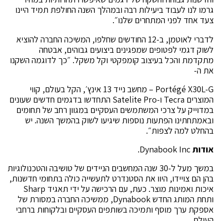
גרמו לנו לעבוד ביעילות רבה ובמהלך השנה החולפת תמיד היינו
צעד אחד לפני המתחרים שלנו״.
לדברי לאוטמן, ב-12 החודשים שחלפו, המשיכה החברה להוציא
לשוק דגמי לפטופים שמפגינים ביצועים גבוהים, אבטחה
מתקדמת והכל בעיצוב קומפקטי וקל משקל. ״כך לדוגמה השקנו
את ה-
Portégé X30L-G – מחשב נייד 13 אינץ׳, הקל בעולם, קווי
המוצרים Tecra ו-Satelite Pro התחדשו בדגמים חדשים שעונים
במדוייק על צרכי המשתמשים העסקיים במגוון רחב של תחומים
ובאמתחתינו הפתעות נוספות שיגיעו לשוק בהמשך השנה. יש
בהחלט למה לצפות״.
אודות
Dynabook Inc.
במשך מעל ל-30 שנה המחשבים הניידים של טושיבה והטכנולוגיות
בהן הם צויידו, היוו את הסטנדרט לתעשייה כולה בתחומי חדשנות,
איכות ואמינות מוצר. כעת, עם הרכישה על ידי תאגיד Sharp
ותחת המותג החדש Dynabook, ממשיכה החברה במסורת של
אספקת ערך מוסף ותמיכה בשותפים העסקיים ובלקוחות ברחבי
העולם.