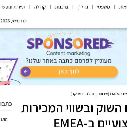
אות
משפטי
נדל"ן
צרכנות
קהילה
תיירות ונופש
יום חמישי, 06.08.2026
תח השוק ובשווי המכירות
כתבות
בשוק המקרנים המקצועיים ב-EMEA
התנד