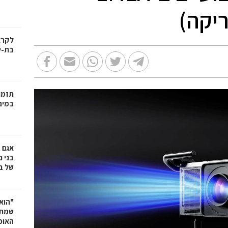
ריקה)
בת-י
תזמו
במינ
אגם 
של ב
"הוא 
שמתנ
האופ