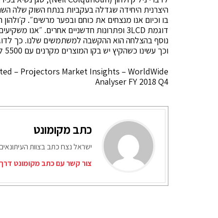
בו וכיום אנו מנצחים את כוחם ובפער מרשים״. ק׳ולהון
וכך עשינו כשהקיץ יש בקו המוצרים מקרנים עם 5500 לומן ועד 20 אלף לומן, כולם עם עדשות ברזולוציה של 4K״.
ted – Projectors Market Insights – WorldWide
Analyser FY 2018 Q4
כתב מקומונט
ישראל נצח כתב בצוות העיתונאים
צור קשר עם כתב מקומונט דרך 