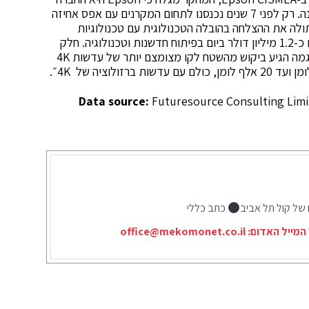
היצרנית היחידה שגדלה בעקביות בנתח השוק שלה השנה. רק לפני 7 שנים נכנסנו לתחום המקרנים עם אפס אחיזה
 תולה את ההצלחה בהובלה הטכנולוגית עם טכנולוגיות
דוגמת 3LCD ופתרונות חדשניים אחרים. ״אנו משקיעים כ-1.2 מיליון דולר ביום בפיתוח חדשנות וטכנולוגיה. חלק
נוסף בהצלחה הוא ההקשבה למשתמשים שלנו. כך לדוגמה הגיע ביקוש מהשטח לקו מצומצם יותר של עדשות 4K
Data source:
Futuresource Consulting Limi
 של קול תל אביב
כתב כללי
המייל האדום:
office@mekomonet.co.il