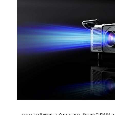
לדברי ניל ק׳ולהון (Neil Colquhoun), סגן נשיא בכיר ב-Epson CISMEA, המחקר מגלה כי Epson היא החברה