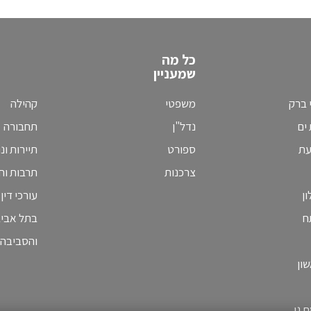
כל מה
שמעניין
 ברק
משפטי
קהילה
ים
נדל"ן
תחבורה
עת
ספורט
תיירות ונ
צרכנות
תרבות וחי
ן
עורכי דין
ח
בתל אבי
והסביבה
ון
 גן