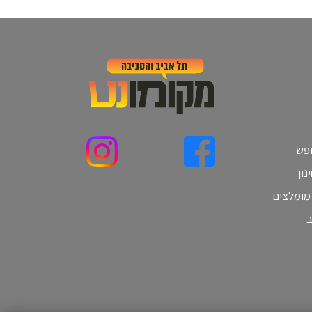
ופש
נוך
 מומלצים
ב