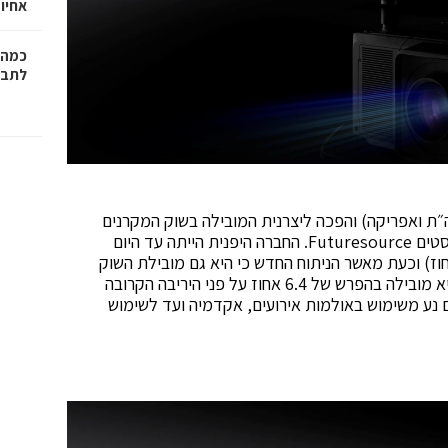
אחיו 
כמה 
לתב"
יביה באזור EMEA (אירופה, מזה״ת ואפריקה) והפכה ליצרנית המובילה בשוק המקרנים
המקצועיים, כך קובע סקר שוק שפירסמה חברת האנליסטים Futuresource. החברה היפנית הייתה עד היום
ת השוק העולמי במספר המקרנים שמכרה (35 אחוז) וכעת מאשר הניתוח החדש כי היא גם מובילת השוק
בשווי המכירות – עם 31 אחוז מהיקף השוק כולו – כשהיא מובילה בהפרש של 6.4 אחוז על פני היריבה הקרובה
נע משימוש באולמות אירועים, אקדמיה ועד לשימוש