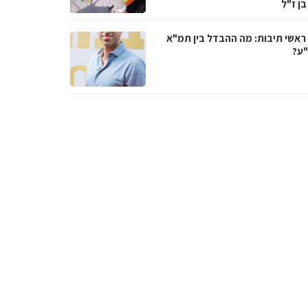
בן ז"ל
ראשי תיבות: מה ההבדל בין תמ"א
ע?