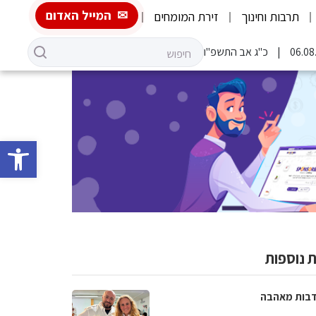
המייל האדום
תרבות וחינוך
זירת המומחים
כ"ג אב התשפ"ו
פתח סרגל 
 נוספות
בות מאהבה