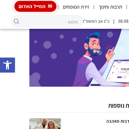
המייל האדום
תרבות וחינוך
זירת המומחים
כ"ג אב התשפ"ו
פתח סרגל 
 נוספות
בות מאהבה