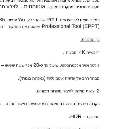
,
מסכי ענק
כשהיא מחברת אוטומטית הקרנות ממספר רב של מק
–
אוטומטית
–
לצבע הנ
מקרנים מרובים ומתקנת במקרן
.35 zero-offset
,
Pro L
המקרן תואם לקו העדשות
של החברה
כולל עדשת
Professional Tool (EPPT)
מפשטת את ההתקנה
–
גם 
:
בין התכונות
.
4K
רזולוציית
׳טבעית׳
,
-20
–
ל
פילטר אוויר אלקטרוסטטי
שיעיל עד ל
אלף שעות שימוש
).
(
מבחר רחב של עדשות אופציונליות
נמכרות בנפרד
.
2
יציאות ממשק לחיבור מקורות חיצוניים
,
הקרנה דינמית
הכוללת התאמת צבע אוטומטית ויישור תמונה
–
כו
.
HDR
–
תמיכה ב