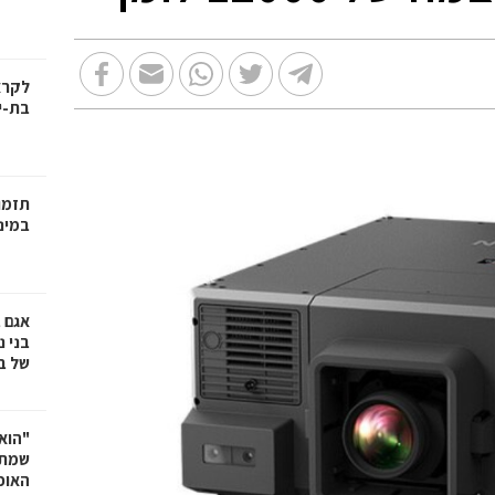
בת-י
תזמו
במינ
אגם 
של ב
"הוא 
שמתנ
האופ