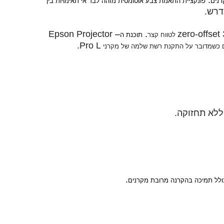
.
רנים
פונקציית התאמת צבע אוטומטית מזהה לבד אי תאימויות בין
דרש
.
Epson Projector
–
.
לטווח קצר
תוכנת ה
.
Pro L
כשמדובר על התקנת רשת שלמה של מקרני
לא תחזוקה
.
.
לל תמיכה בהקרנה מרובת מקרנים