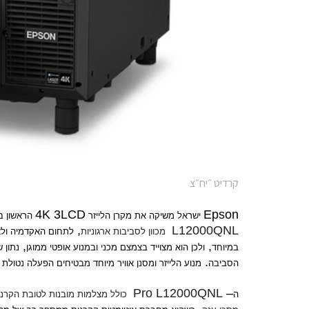
קרדיט ״יח״צ
4K 3LCD
Epson
ישראל משיקה את
מקרן הלייזר
הראשון ב
,
L12000QNL
מכוון לסביבות ארגוניות
לתחום האקדמיה ולאי
,
,
במיוחד
ולכן הוא מצוייד בצמצם מכני ובמנוע אופטי ממוגן
נתון 
.
הסביבה
מנוע הלייזר ומסנן אוויר מיוחד מבטיחים הפעלה נטול
Pro L12000QNL
–
ה
כולל מצלמות מובנות לטובת הקרנ