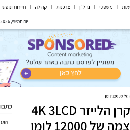
אות
משפטי
נדל"ן
צרכנות
קהילה
תיירות ונופש
יום חמישי, 06.08.2026
Epson משיקה את מקרן הלייזר 4K 3LCD
כתבות
12000 לומן
התנד