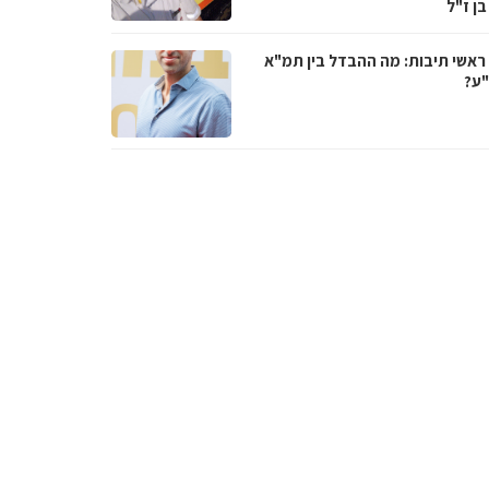
בן ז"ל
ראשי תיבות: מה ההבדל בין תמ"א
ע?