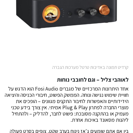
קרדיט תמונה באדיבות טרטל מערכות הגברה
לאוהבי צליל – וגם לחובבי נוחות
אחד היתרונות המרכזיים של מגברים Fosi Audio הוא הדגש על
חוויית שימוש נגישה ונוחה. הממשק הפשוט, חיבורי הכניסה והיציאה
הידידותיים והאפשרות לחיבור התקנים מגוונים – הופכים את
מוצרי החברה לפתרון Plug & Play אמיתי. אין צורך בידע טכני
מעמיק או בהתקנה מסובכת: פשוט לחבר, להדליק – ולהתחיל
ליהנות מסאונד באיכות אחרת.
בין אם אתם שומעים ג'אז נינוח בערב שקט, צופים בסרט פעולה