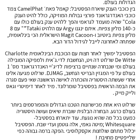
הגדולות בעולם.
בין כוכבי הענק שיארח הפסטיבל: קאמל פאת׳ CamelPhat צמד
כוכבי האנדרגראונד פורצי גבולות המוזיקה, כולל להיט הענק
Cola" שהיה מועמד לגראמי והפך ללהיט ענק בעולם כולו עם
כ-140 מליון צפיות. איתם ינגנו Argy עם הלהיט Tataki”" עם 8
מליון צפיות ביוטיוב ו-Magit Cacoon הישראלית הכי בינלאומית,
שפתחה לאחרונה לייבל לגידול הדור הבא.
הפסטיבל ימשיך לאחר חצות עם הכוכבת הבינלאומית Charlotte
De Witte שרלוט דה ויט, הנחשבת לדי.ג'אית ולמפיקה המובילה
בעולם ומי שנבחרה שנתיים ברציפות לדיג'יי האנדרגראונד מס' 1
בעולם על פי המגזין הבריטי הנחשב, DJMAG. שרלוט מגיעה אלינו
אחרי שעשתה היסטוריה והוכתרה לאישה הראשונה שאי פעם סגרה
את הבמה הראשית בפסטיבל טומרלונד. מיד לאחר דימיטרי וגאס
ולייק מייק .
שרלוט היא אחת מכישרונות הטכנו הגדולים והמפורסמים ביותר
בעולם כרגע. הבחורה הבלגית שוברת שיאים ועושה היסטוריה
כמעט בכל מה שהיא נוגעת. עוד יתארחו בפסטיבל-
Whitesquare ;מיטה גאמי, אלה גוטמן ועדי שבת. הפסטיבל
יכלול מתחם שולחנות אקסקלוסיבי .הפקה ברמה גבוהה כפי
שלייפטיים מחויבת !