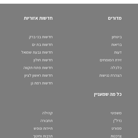
מדורים
חדשות אזוריות
ביטחון
חדשות בני ברק
בריאות
חדשות בת ים
דעות
חדשות גבעת שמואל
זירת המומחים
חדשות חולון
כלכלה
חדשות פתח תקווה
הצהרת נגישות
חדשות ראשון לציון
חדשות רמת גן
כל מה שמעניין
משפטי
קהילה
נדל"ן
תחבורה
ספורט
תיירות ונופש
צרכנות
תרבות וחינוך