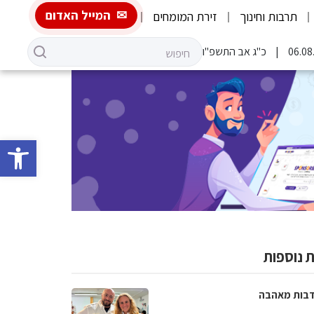
המייל האדום
תרבות וחינוך
זירת המומחים
כ"ג אב התשפ"ו
פתח סרגל 
 נוספות
בות מאהבה