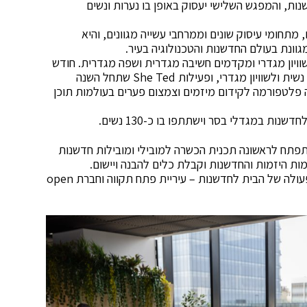
ת, והמפגש השלישי יעסוק באופן בו נערות ונשים
מתחומי עיסוק שונים וממרחבי עשייה מגוונים, והיא
ונת בעולם החדשנות והטכנולוגיה בעיר.
שוויון מגדרי ומקדמים חשיבה מגדרית ושפה מגדרית. חודש
האישה שם זרקור על הפעילות שאנו מקדמים להעצמה נשית ולשוויון מגדרי, ופעילות She Ted שתחל השנה
וה פלטפורמה לקידום מיזמים וצמצום פערים בעולמות תוכן
 תפתח לראשונה תכנית הכשרה למובילי ומובילות חדשנות
ת היזמות והחדשנות וקבלת כלים להבנה ויישום.
התכניתInnovate to Lead תתקיים במסגרת שיתוף פעולה של הבית לחדשנות – עיריית פתח תקווה וחברת open