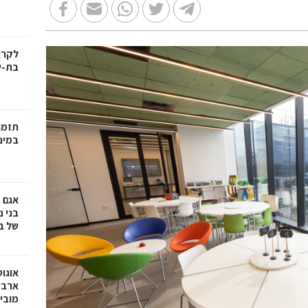
בת-י
תזמו
במינ
אגם 
של ב
אוגו
ארבע
מובי