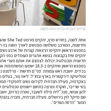
קרדיט: דוברות עיריית פתח תקווה
אחת לשנה
וחדשנות, המורכב משלושה מפגשים לאורך השנה בה תש
במפגש הראשון יתקיימו הרצאות קצרות של ארבע נשים 
יתקיים שיח בקבוצות בנושא אתגרים העומדים בפני הקהי
חדשנית וטכנולוגיה יכולות לצמצם את אותם פערי אתג
במפגש הראשון שיתקיים ב-18.3
בכירים. יושבת ראש עמותת ׳פני״ם חדשות׳- פרלמנט נ
ופוליטיקה דירקטורית בארץ ובחו״ל. ליאה צור, בעלים ו
באקדמיה, פעילה חברתית לקידום נשים לתפקידי מפתח
בטי שרייבר, חוקרת ומרצה בתחום יישומים טכנולוגיים
להון אנושי, מנכ"לית פילת לשעבר, ואורה כורזים, יושב
שם מייקל לוין בירושלים. פעילה חברתית, וחברה בה
הנוער ״הדסה נעורים״.