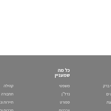
כל מה
שמעניין
 ברק
משפטי
קהילה
ים
נדל"ן
תחבורה
עת
ספורט
תיירות ונ
צרכנות
תרבות וחי