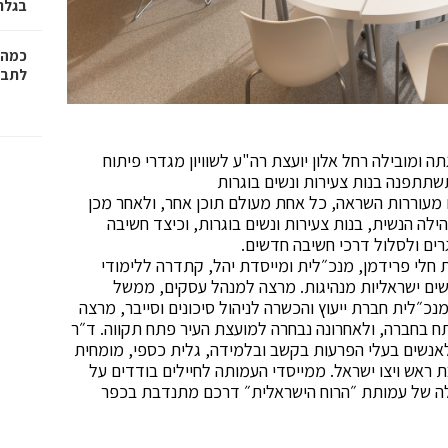
בגלר
כמה 
לתב"
, בחודש מרץ, יתקיים פורמט She Ted שהגתה ומובילה רחל אלון יועצת רה"ע לשוויון מגדרי פיתוח
תתפנה בנות צעירות ונשים בוגרות
מעוררות השראה, כל אחת מעולם תוכן אחר, ולאחר מכן
לה הנשית, בנות צעירות ונשים בוגרות, וכיצד חשיבה
רים ולסלול דרכי חשיבה חדשים.
 ישמעו המשתתפות את חלי פרידמן, מנכ״לית ומייסדת יהל, קתדרה ללימודי
שים ישראליות מנהיגות. מרצה למנהל עסקים, ממשל
מנכ״לית חברת ייעוץ והכשרה לניהול סיכונים וסייבר, מרצה
 בחברה, ולאחרונה נבחרה למועצת העיר פתח תקווה. ד״ר
 לאנשים בעלי הפרעות בקשב ובלמידה, גלית כספי, מומחית
ת ראש ויצו ישראל. ממייסדי העמותה לחיילים בודדים על
נהלה של עמותת ״הרוח הישראלית״ דרכם מתנדבת בכפר