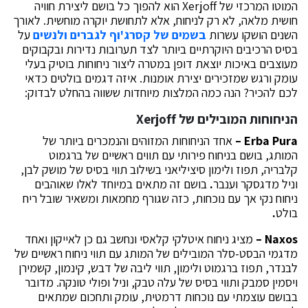
המוטו המרכזי של Xerjoff הוא להפוך כל בושם ליצירת חוויה
חושית מלאה, לא רק לניחוח, אלא לתחושת יוקרה מוחשית. לאורך
השנים הושקו עשרות
בשמים של קסרג'וף לגברים ולנשים
על
בסיס הרכיבים היוקרתיים ביותר לצד תערובות נדירות ובקבוקים
מעוצבים באיכות יוצאת דופן במטרה ליצור ניחוחות בוטיק בעלי
עומק ורגש שמזכירים יצירת אומנות. איזה דגמים בולטים כדאי
לכם להכיר? הנה כמה המלצות מיוחדות ששווה בהחלט לבדוק:
הניחוחות המובילים של Xerjoff
Erba Pura
–
אחד הניחוחות המזוהים והנמכרים ביותר של
המותג, בושם בניחוח פירותי עם תווים ראשיים של ברגמוט
קלבריה, תפוז ולימון סיציליאני בשילוב תווי בסיס של מושק לבן,
וניל מדגסקר וענבר
.
בושם זה מתאים במיוחד לאלו שאוהבים
ניחוח נקי אך עם נוכחות, כזה שגורף מחמאות ומשאיר שובל ריח
בולט
.
Naxos
–
מציג ניחוח איטלקי קלאסי ונחשב גם כן לאייקון ואחד
מדגמי הבסט-סלר המובילים של המותג עם תווי ניחוח ראשיים של
לבנדר, תפוז ברגמוט ולימון, תווי ליבה של דבש, קינמון, קשמירן
ויסמין סמבק ותווי בסיס של עלה טבק, וניל ופולי טונקה. מדובר
בבושם עוצמתי עם נוכחות דרמטית, עומק ותחכום שמתאים