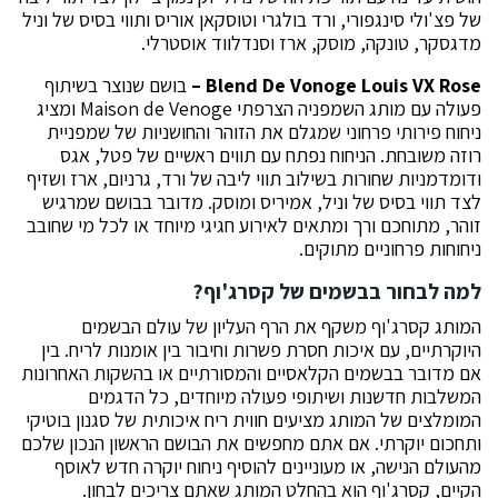
של פצ'ולי סינגפורי, ורד בולגרי וטוסקאן אוריס ותווי בסיס של וניל
מדגסקר, טונקה, מוסק, ארז וסנדלווד אוסטרלי.
Blend De Vonoge Louis VX Rose
–
בושם שנוצר בשיתוף
פעולה עם מותג השמפניה הצרפתי Maison de Venoge ומציג
ניחוח פירותי פרחוני שמגלם את הזוהר והחושניות של שמפניית
רוזה משובחת. הניחוח נפתח עם תווים ראשיים של פטל, אגס
ודומדמניות שחורות בשילוב תווי ליבה של ורד, גרניום, ארז ושזיף
לצד תווי בסיס של וניל, אמיריס ומוסק. מדובר בבושם שמרגיש
זוהר, מתוחכם ורך ומתאים לאירוע חגיגי מיוחד או לכל מי שחובב
ניחוחות פרחוניים מתוקים.
למה לבחור בבשמים של קסרג'וף?
המותג קסרג'וף משקף את הרף העליון של עולם הבשמים
היוקרתיים, עם איכות חסרת פשרות וחיבור בין אומנות לריח. בין
אם מדובר בבשמים הקלאסיים והמסורתיים או בהשקות האחרונות
המשלבות חדשנות ושיתופי פעולה מיוחדים, כל הדגמים
המומלצים של המותג מציעים חווית ריח איכותית של סגנון בוטיקי
ותחכום יוקרתי. אם אתם מחפשים את הבושם הראשון הנכון שלכם
מהעולם הנישה, או מעוניינים להוסיף ניחוח יוקרה חדש לאוסף
הקיים, קסרג'וף הוא בהחלט המותג שאתם צריכים לבחון.