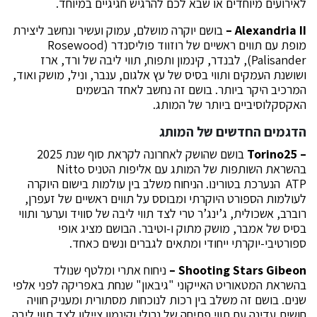
לאירועים מיוחדים או שבא לכם להרגיש חגיגיים במיוחד.
Alexandria II
–
בושם יוקרה מושלם, עמוק ועשיר ונחשב ליצירת
מופת עם תווים ראשיים של רוזווד פוליסנדר (Rosewood
Palisander), לבנדר, קינמון ותפוח, תווי ליבה של ורד, ארז
ושושנת העמקים ותווי בסיס של עץ אלגום, ענבר, וניל, מושק ואוד,
המרכיב היקר ביותר. בושם זה נחשב לאחד הבשמים
האקסקלוסיביים ביותר של המותג.
הדגמים החדשים של המותג
– Torino25
בושם שהושק לאחרונה לקראת סוף שנת 2025
בהשראת השותפות של המותג עם אליפות הטניס Nitto
ATP הנערכת בטורינו. הניחוח משלב בין עולמות בישום היוקרה
לעולמות הספורט היוקרתי ומבוסס על תווים ראשיים של זעפרן,
רוברב, אשכולית, ג’ינג’ר טרי לצד תווי ליבה של סוויד וערער ותווי
בסיס של אמבר, מושק מתוק ו-וטיבר. הבושם מציג אופי
ספורטיבי-יוקרתי ייחודי ומתאים לגברים ונשים כאחד.
Shooting Stars Gibeon
–
ניחוח אתרי ומלטף שנולד
בהשראת המטאוריט האייקוני "גיבאון" שנחת באפריקה לפני אלפי
שנים. בושם זה משלב בין רכות לנוכחות מסתורית ומעניק חוויה
חושית עדינה עם תווי פתיחה של נרולי וקינמון ציילון לצד תווי ליבה