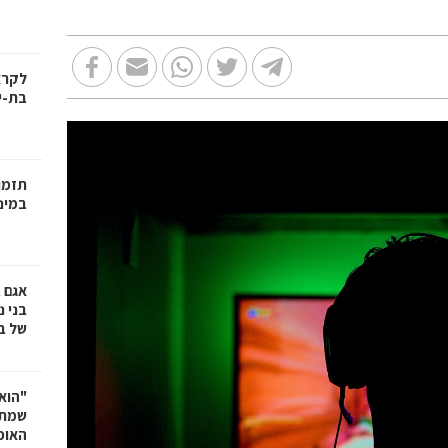
בת-י
תזמו
במינ
אגם 
של ב
"הוא 
שמתנ
האופ