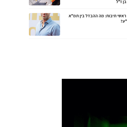
בן ז"ל
ראשי תיבות: מה ההבדל בין תמ"א
ע?