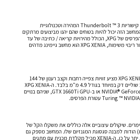
מצוידים במעבד Intel® Core ™ i7-9750H הפופולרי, קישוריות Thunderbolt ™ 3 המהירה וטכנולוגיית
של Intel® Wi-Fi 6, משתמשי המחשב הזה יכול להיות בטוחים שהם יהנו מביצועים מרתקים
ומגניבים. שלבו את זה עם ה-SX8200 Pro SSD עטור הפרסים של XPG, הכולל מהירויות קריאה / כתיבה של עד
3500/ 3000MB לשנייה, ו- 32GB של זיכרון DDR4 עבור ריבוי משימות, XPG XENIA הוא מחשב גיימינג מדהים
עם פאנל IPS ורזולוציית Full HD בגודל 15.6 אינץ', XPG XENIA מציע זוויות צפייה רחבות וקצב רענון של 144
הרץ עבור חזותית חזקה ומגיבה. בנוסף, הוא כולל עיצוב שוליים דק במיוחד בגודל 4.9 מ"מ בלבד. ה-XPG XENIA
מגיע בשתי גרסאות המצוידות ב-NVIDIA® GeForce® RTX 2070 Max-Q או ב-GTX 1660Ti GPU, שניהם בנויים
 תוך התחשבות בגיימרים. שיקולים עיצוביים אלה כוללים את משקלו הקל של
תחת ל 1.85 ק"ג) וממדים דקים (20.5 מ"מ) הודות למבנה סגסוגת המגנזיום שלו. המחשב מספק גם
עד 10 שעות חיי סוללה לפרודוקטיביות תוך כדי תנועה. יתר על כן, ה-XENIA מכיל מקלדת מכנית עם מתגים