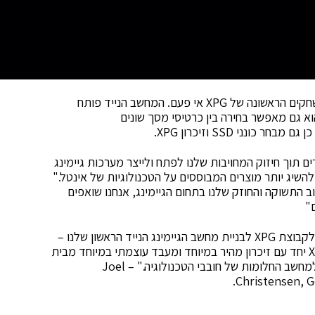
השקה זו הינה אבן דרך משמעותית שכן זו מערכת המשחקים הראשונה של XPG אי פעם. המחשב הנייד פותח
ף עם Intel® ומצויד במעבד Intel Core ™ i7, הוא גם מאפשר בחירה בין כרטיסי מסך שונים
ת XPG XENIA לקהילת הגיימרים תוך חיזוק המחויבות שלנו לפתח ולייצר מערכות גיימינג
השיג יותר מוצרים המבוססים על הטכנולוגיות של אינטל."
וב התשוקה והחוזק שלנו בתחום הגיימינג, אנחנו שואפים
"
"זה היה לנו לכבוד ליצור את שיתוף הפעולה בין אינטל לקבוצת XPG לבניית מחשב הגיימינג הנייד הראשון שלנו –
XENIA. השילוב שבין כונני ה-SSD זוכי הפרסים של XPG יחד עם זיכרון מהיר במיוחד ומעבד עוצמתי במיוחד מבית
אינטל בתוך מארז קטן, דק וקל הוא המתכון המושלם למחשב החלומות של חובבי הטכנולוגיה." – Joel
Christensen, G