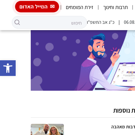
המייל האדום
תרבות וחינוך
זירת המומחים
כ"ג אב התשפ"ו
פתח סרגל 
 נוספות
בות מאהבה