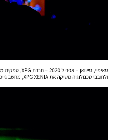
ולחובבי טכנולוגיה משיקה את XPG XENIA, מחשב גיימינג נייד בגודל 15.6" אינץ'.