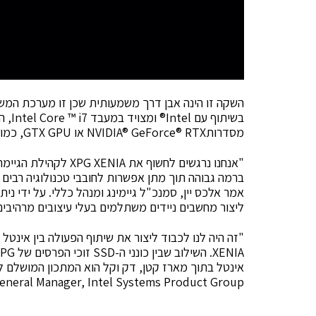
בשיתו
מסדרותNVIDIA® GeForce® RTX או GTX GPU, כמו כן גם מבחר כונני SSD וזיכרון XPG.
"אנחנו נרגשים לחשוף א
ברמה גבוהה תוך מתן אפשרות לחובבי טכנולוגיה רבים ל
אמר אלכס יין, סמנכ"ל גיימינג ומנהל כללי. על ידי נית
ליצור מחשבים ניידים משתלמים בעלי עיצובים מרהיבים
eneral Manager, Intel Systems Product Group.