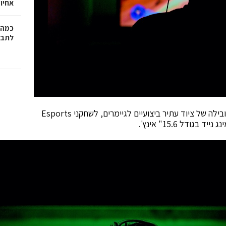
אחיו 
כמה 
לתב"
טאיפיי, טייוואן – אפריל 2020 – חברת XPG, ספקית מובילה של ציוד עתיר ביצועיים לגיימרים, לשחקני Esports