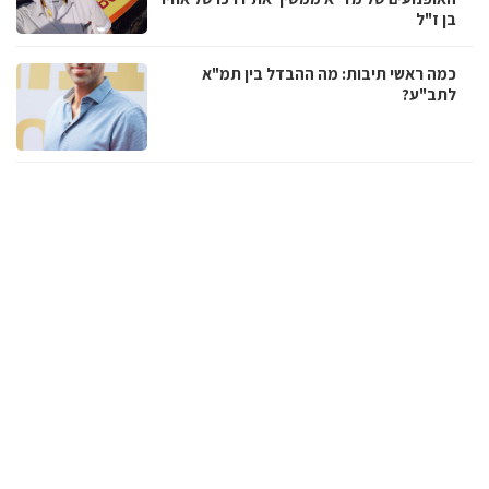
בן ז"ל
כמה ראשי תיבות: מה ההבדל בין תמ"א
לתב"ע?