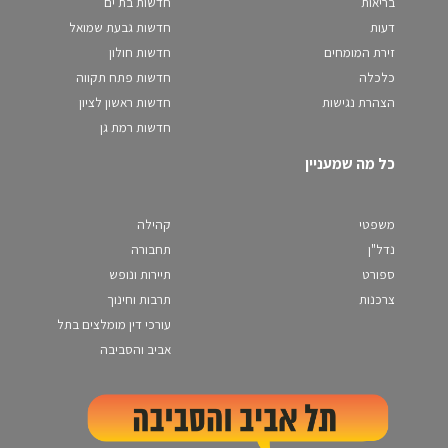
בריאות
חדשות בת ים
דעות
חדשות גבעת שמואל
זירת המומחים
חדשות חולון
כלכלה
חדשות פתח תקווה
הצהרת נגישות
חדשות ראשון לציון
חדשות רמת גן
כל מה שמעניין
משפטי
קהילה
נדל"ן
תחבורה
ספורט
תיירות ונופש
צרכנות
תרבות וחינוך
עורכי דין מומלצים בתל
אביב והסביבה