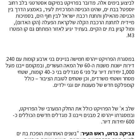
לביצוע בימים אלה. מדובר בפרויקט במיקום אסטרטגי בלב רחוב
יוספטל בבת ים, שהינו הכניסה המרכזית לעיר, באמצע הדרך בין
הכניסה מהאילון ותחנת רכבת ישראל לבין חוף הים, בסמיכות
מיידית לתחנת הרכבת הקלה שלקראת הפעלה (הקו האדום),
ומול קניון בת ים הקיים. בעתיד יגיע לאזור המתחם גם קו המטרו
M3.
במסגרת הפרויקט ייהרסו חמישה בניינים בני ארבע קומות עם 240
דירות ישנות משנות ה-60 של המאה העשרים, ובמקומם ייבנו מעל
1,000 יחידות דיור על פני 6 מגדלים בני כ-40 קומות, שטחי
מסחר ושטחי משרדים, וכן שטחים לטובת הציבור – כולל
קומפלקס חדש של מעונות יום וגני ילדים.
שלב א' של הפרויקט כולל את החלק המערבי של הפרויקט,
ובמסגרתו ייהרסו 2 מבנים וייבנו 3 מגדלים חדשים הכוללים כ-
600 יחידות דיור.
צביקה ברוט, ראש העיר
: "בשנים האחרונות הופכת בת ים