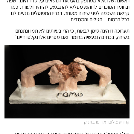
ראשונה שלו אלא מסתפק בהעלאת הנושאים על סדר היום. שפה
ובחומר המוכרים לו והוא מפליא להתבטא, להזהיר ולעורר, כמו
קריאת השכמה לפני שיהיה מאוחר. דבריו המפוסלים נוגעים לנו
בכל הרמות – הגילים והממדים.
תערוכה זו הינה סימן לבאות, כי הרי בעיותינו לא תמו ונתנחם
בשיחה, בכתיבה ובעשיה בחומר. ואם מסרים אלו נקלטו דיינו"
קרדיט צילום- אור פרבוזניק
סוג'ז מפסל בסדנא של האמן משה סעידי בקיבוץ כפר מנחם,