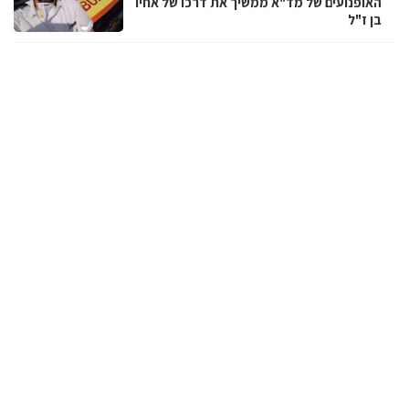
האופנועים של מד"א ממשיך את דרכו של אחיו
בן ז"ל