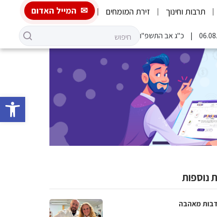
המייל האדום
תרבות וחינוך
זירת המומחים
כ"ג אב התשפ"ו
פתח סרגל 
 נוספות
בות מאהבה