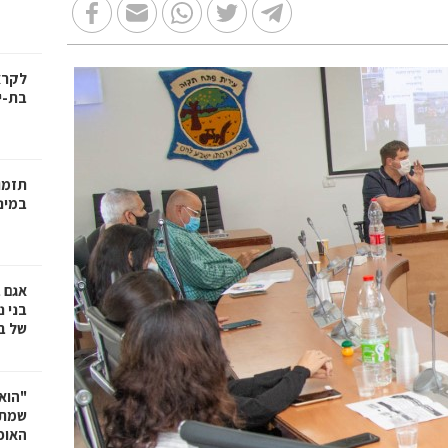
בת-י
תזמו
במינ
אגם 
של ב
"הוא 
שמתנ
האופ