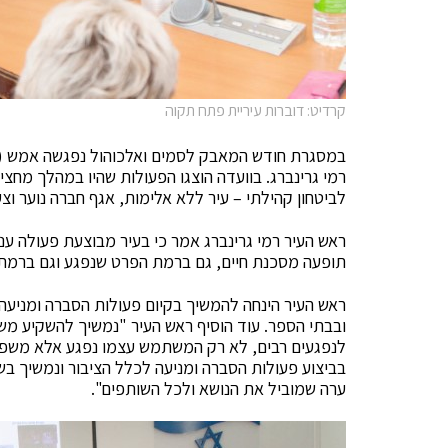
קרדיט: דוברות עיריית פתח תקוה
במסגרת חודש המאבק לסמים ואלכוהול נפגשה אמש (רב
רמי גרינברג. בוועדה הוצגו הפעולות שהיו במהלך מחצ
לביטחון קהילתי – עיר ללא אלימות, אגף חברה נוער וצעי
ראש העיר רמי גרינברג אמר כי בעיר מבוצעת פעולה ענ
תופעה מסכנת חיים, גם ברמת הפרט שנפגע וגם ברמ
ראש העיר הינחה להמשיך בקיום פעולות הסברה ומניעה 
ובבתי הספר. עוד הוסיף ראש העיר "נמשיך להשקיע מש
לנפגעים רבים, לא רק המשתמש עצמו נפגע אלא משפחתו
בביצוע פעולות הסברה ומניעה לכלל הציבור ונמשיך בשי
ערה שמוביל את הנושא ולכל השותפים".