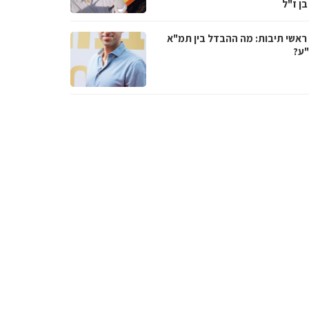
בן ז"ל
ראשי תיבות: מה ההבדל בין תמ"א
ע?