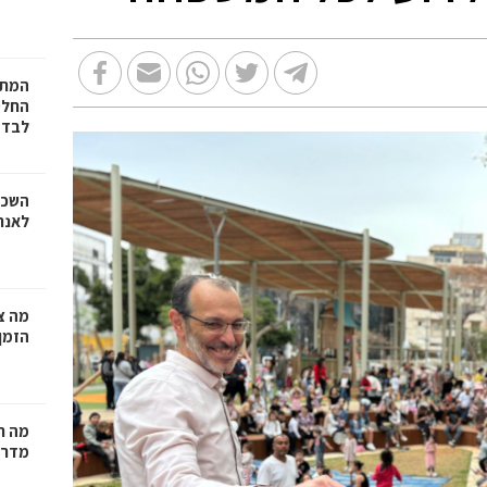
המתכ
החלט
לבד
השכר
לאנר
מה צר
הזמן
מה ח
מדרי