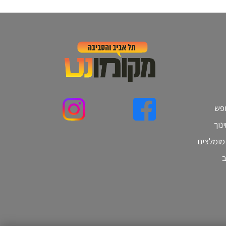
ופש
נוך
 מומלצים
ב