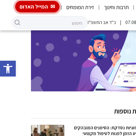
המייל האדום
תרבות וחינוך
זירת המומחים
כ"ד אב התשפ"ו
פתח סרגל 
 נוספות
וגיות נסדקת: הסימנים המובהקים
ע הזמן לפנות לטיפול מקצועי