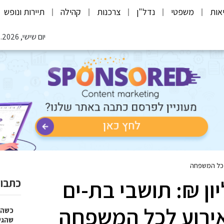
אות
משפטי
נדל"ן
צרכנות
קהילה
תיירות ונופש
יום שישי, 07.08.2026
 של 5.5 מיליון ₪: תושבי בת-ים
כתבות
אירוע לכל המשפחה
כשהז
שהגי