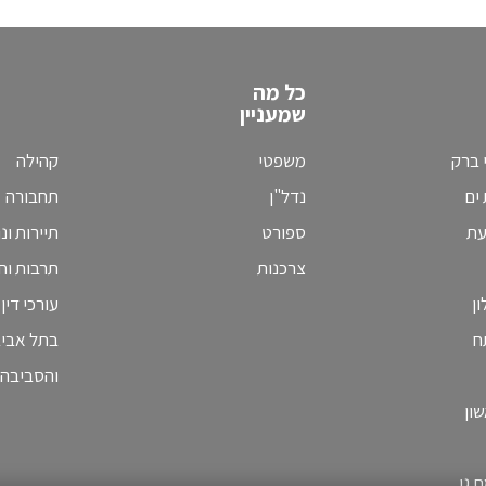
כל מה
שמעניין
 ברק
משפטי
קהילה
ים
נדל"ן
תחבורה
עת
ספורט
תיירות ונ
צרכנות
תרבות וחי
ן
עורכי דין
ח
בתל אבי
והסביבה
ון
 גן