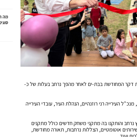
מה ח
סוגים
-ים חנכו השבוע, יום ב', 7.4.25, את גינת דקר המחודשת בבת-ים לאחר מהפך נרחב בעלות של כ-
כ"ל העירייה רני רוזנהיים, הנהלת העיר, עובדי העירייה
ל כ- 5 דונם, עברה שיפוץ נרחב והותקנו בה מתקני משחק חדשים כולל מתקנים
ירותים אוטומטיים, הצללות נרחבות, תאורה מחודשת,
ים ועוד.