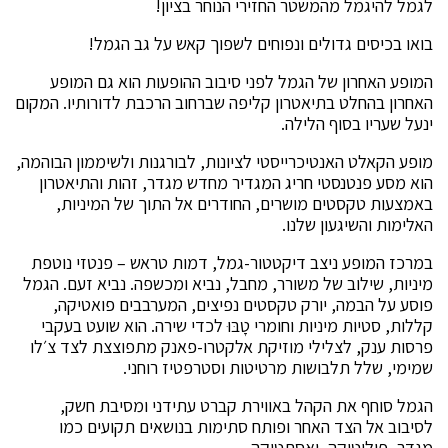
לגמל להיגמל מהמשטר החזירי הנוחר בציון!
בואו בכיסים גדולים ונפוחים לשפוך קאש על גב הגמל!
המופע האחרון של הגמל לפני סיבוב ההופעות הוא גם המופע
האחרון בהחלט בתיאטרון קליפה שברחוב הרכבת לדורותיו. המקום
ינעל שעריו בסוף הלילה.
מופע הקאלט האנטיכרייסטי לציונות, לבורגנות ולשיממון הבוהמה,
הוא מסע פנטנסטי חריג המגדיר מחדש מגדר, זהות והתיאטרון
באמצעות טקסטים מושרים, החודרים אל התוך של המיניות,
האלימות והשיגעון שלנו.
במרכז המופע ניצב דיקטטור-גמל, דמות טראש – פנטזי נוטפת
מיניות, שילוב של משורר, מחבל, נביא ומכשפה. נביא זעם. הגמל
פוסע על הבמה, יורק טקסטים נפיצים, המערבבים פואטיקה,
קללות, סטיות מיניות וחומרי טָבּוּ לכדי שירה. הוא שועט בעקבי
פרסות ענק, לצלילי מוזיקת אלקטרו-פאנק מתפוצצת לצד צ׳לו
שמימי, שלל תלבושות מרטיטות וסטרפטיז רוחני.
הגמל סוחף את הקהל באווירת קברט עתידני ומסיבת חשק,
לסיבוב אל הצד האחר ופותח סתימות בנושאים תקועים כמו
מגדר, פוליטיקה, ואסתטיקה.