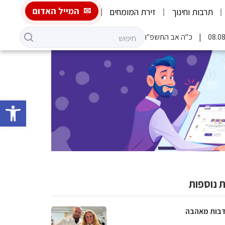
המייל האדום
תרבות וחינוך
זירת המומחים
כ"ה אב התשפ"ו
פתח סרגל 
 נוספות
בות מאהבה