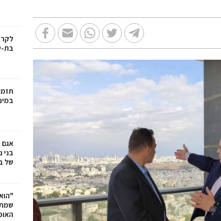
בת-י
תזמו
במינ
אגם 
של ב
"הוא 
שמתנ
האופ