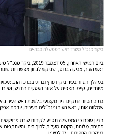
ביקור מנכ"ל משרד ראש הממשלה בבת-ים
ביום חמישי האחרון, 05 
ראש העיר, צביקה ברוט, שביקש לבחון אפשרויות שונות
במהלך הסיור בעיר ביקרו פרץ וברוט במרכז הרב איכוי
מיוחדים, קיימו תצפית על אזור העסקים החדש, וסיירו 
בתום הסיור התקיים דיון מקצועי בלשכת ראש העיר 
שמלווה אותו, ראש העיר ומנכ״לית העיריה, יודפת אפק-
בדיון סוכם כי הממשלה תסייע לקידום שורת פרויקטים
פתיחת מלונות, הקמת מעלית לחוף הים, והשתתפות ש
בעקבות החפירות, עד לסיומן.