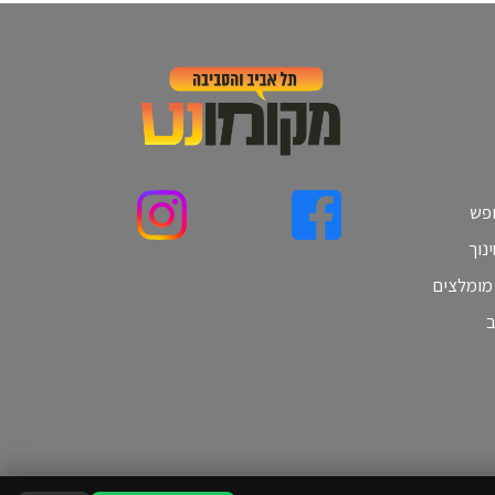
ופש
נוך
 מומלצים
ב