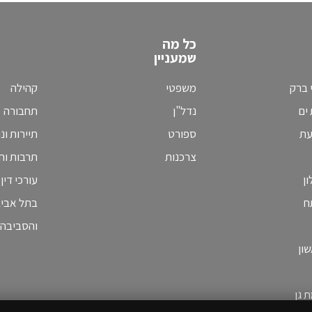
כל מה
שמעניין
 ברק
משפטי
קהילה
ים
נדל"ן
תחבורה
עת
ספורט
תיירות ונ
צרכנות
תרבות וחי
ן
עורכי דין
ח
בתל אבי
והסביבה
ון
 גן