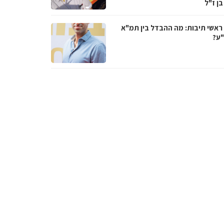
בן ז"ל
ראשי תיבות: מה ההבדל בין תמ"א
ע?