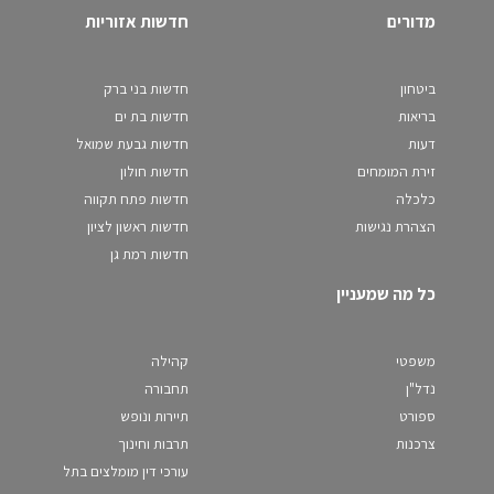
מדורים
חדשות אזוריות
ביטחון
חדשות בני ברק
בריאות
חדשות בת ים
דעות
חדשות גבעת שמואל
זירת המומחים
חדשות חולון
כלכלה
חדשות פתח תקווה
הצהרת נגישות
חדשות ראשון לציון
חדשות רמת גן
כל מה שמעניין
משפטי
קהילה
נדל"ן
תחבורה
ספורט
תיירות ונופש
צרכנות
תרבות וחינוך
עורכי דין מומלצים בתל