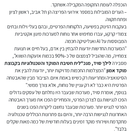
הוכפלה לעומת התקופה המקבילה אשתקד.
– הערים המובילות במספר אירועי הפריצה הן תל אביב, ראשון לציון
ופתח תקווה.
בעקבות הזינוק בפשיעה, הלקוחות הפרטיים, ובהם בעלי וילות ובתים
צמודי קרקע, עברו מחיפוש אחר נוחות למערכות מיגון אקטיביות
המבוססות על AI ואנליטיקה חכמה.
"המערכות החדשות יודעות להבחין בין אדם, בעל חיים או תנועת
צמחייה, מה שהוביל לצמצום של כ-90% בכמות אזעקות השווא",
מסבירה
לילך סויד, מנכ"לית חטיבת המוקד והטכנולוגיות בקבוצת
מוקד אמון
"המצלמות החכמות מדויקות יותר, יודעות להבין את
הסיטואציה ומתריעות רק כשיש באמת איום. הציבור מבין שהאבטחה
הפרטית היא כבר לא רק עניין של נוחות, אלא צורך ממשי."
בנוסף, אומרת סויד, מערכות שבעבר היו נחלתם של עסקים גדולים
הפכו לנגישות גם לצרכן הפרטי, והמחירים הפכו את מערך האבטחה
הפרטי לנגיש יותר. מערכות שבעבר נחשבו ליקרות הפכו בשנים
האחרונות לנגישות הרבה יותר, והיום גם פתרונות הכוללים טכנולוגיה
מתקדמת ושירותי מוקד זמינים בעלות חודשית של כמה מאות שקלים
בלבד".