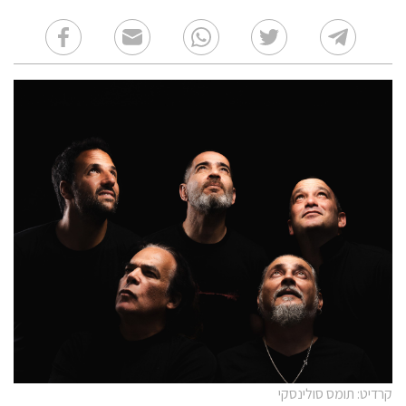
קרדיט: תומס סולינסקי