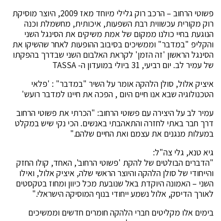
פשוטי הרחוב – הרכב רוק גלילי מיוחד מאז 2009, היוצר מוסיקת
רוק מקורית עכשווית רבת השפעות, איכותית, מחשמלת וכנה
הנוגעת בחיי כולנו ממקום של אמת משיקים את הסינגל השני
והקליפ "במדבר" וממשיכים בסיבוב ההופעות לאחר שהשיקו את
הסינגל הראשון 'זה הזמן' לקראת האלבום השני שבדרך בהפקתו
של עמיר לב. יום רביעי, 31 ביולי במועדון ה- TASSA
איציק אלול, סולן הלהקה אומר על השיר "במדבר" : 'פלאי
הטכנולוגיה שבא אנו חיים היום , הפכה את חיינו למדבר רועש'
עמיר לב על היצירה עם פשוטי הרחוב: "הכרתי את פשוטי הרחוב
דרך חבר באתי לחזרה והתאהבתי באנשים. הכי נקי שיש במקלט
במעלות מנגנים את עצמם ואת החיים שלהם."
גיא טנא, גלי צה"ל:
"הדברים הבולטים של להקת 'פשוטי הרחוב', האחד, קולו החזק
והייחודי של סולן הלהקה והיוצר הראשי שלה, איציק אלול, ואילו
השני – האמונה היוקדת באל שנובעת מכל כיוון ומחוז בטקסטים
לאורך הדיסק, אלול נשמע ייחודי בנוף המוסיקה הישראלי."
בימים אלו מקליטים חברי הלהקה חומרים חדשים וממשיכים