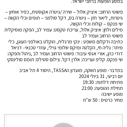
במסע הופעות ברחבי ישראל.
פשוטי הרחוב: איציק אלול – שירה /גיטרה אקוסטית, כפיר אוחיון –
גיטרות, ליאור חזן – גיטרה בס, דקל סולמני – תופים וכלי הקשה –
שי פנקס – קולות וכלי הקשה.
מילים ולחן: איציק אלול, עריכת טקסט: עמיר לב, הפקה מוסיקלית
פשוטי הרחוב ועמיר לב
כתיבה ודקלום משפט : ינקי מרגלית, הוקלט באולפני העוגן, כלי
מיתר: גליה חי, הקלטה ומיקס שלומי גוילי, עוזרי טכנאי- דניאל
דודי כהן, אורי אגסי עיבוד: פשוטי הרחוב ועמיר לב ,ניהול והפקה:
שי פנקס. קליפ ועריכה: אלרן דקל. צילום סטילס: תומס סולינסקי
במדבר- מופע השקה, מועדון הTASSA, היסוד 4 תל אביב
יום רביעי, 31 ביולי 2024
פתיחת דלתות: 19:30
תחילת ההופעה: 21:00
מופע ישיבה
מחיר כרטיס : 50 ש"ח