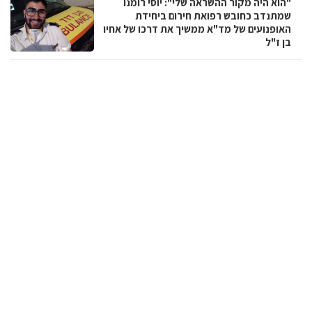
"הוא היה מקור ההשראה שלי": יוסי רומנו
שמתנדב כחובש רפואת חירום ביחידת
האופנועים של מד"א ממשיך את דרכו של אחיו
בן ז"ל