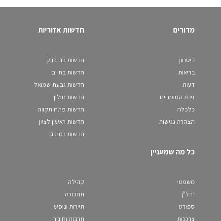
מדורים
חדשות אזוריות
ביטחון
חדשות בני ברק
בריאות
חדשות בת ים
דעות
חדשות גבעת שמואל
זירת המומחים
חדשות חולון
כלכלה
חדשות פתח תקווה
הצהרת נגישות
חדשות ראשון לציון
חדשות רמת גן
כל מה שמעניין
משפטי
קהילה
נדל"ן
תחבורה
ספורט
תיירות ונופש
צרכנות
תרבות וחינוך