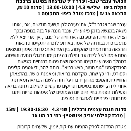
הכושר ענבר שגב- ויגדר ז"ל שנרצחה בפיגוע ברכבת
הקלה ביפו | שלישי 4.3 | 13:00-10:00 | סדנה 10 ₪,
הרצאה 15 ₪ | מרכז מנדל ביפו- התקומה 1
ענבר שגב ויגדר ז”ל, אם צעירה לבן תשעה חודשים, ארי, אותו
נשאה במנשא בזמן פיגוע ירי, ענבר גוננה על בנה בגופה ובכך
הצילה את חייו. הפיגוע גבה את חייה של ענבר, אך ארי יצא ללא
פגע בזכות גבורתה של אמו. באירוע לזכרה יתקיימו סדנאות
והרצאה ברוח המיזם שהקימה. בין הסדנאות: סדנת אימון מנשאים
המתאימה לגיל לידה עד זחילה בה יתקיימו תרגולי תנועה ונשימה.
במהלך האירוע יתקיימו הרצאה ושיח פתוח בהנחיית מגישות
הפודקאסט "גוף חטוב, ראש בריא"- רותם להב, דיאטנית קלינית
וספורט, ודי כץ שחר, מקדמת בריאות ומאמנת כושר. בהרצאתן
החווייתית והמעצימה הן ידברו על חזרה לשגרה בריאה ומאוזנת
אחרי לידה, ישתפו בטיפים וטריקים פרקטיים לשילוב תזונה בריאה
ופעילות גופנית בחיי היום יום העמוסים של אימהות טריות ויתנו
פתרונות יצירתיים לאתגרים נפוצים.
סדנת הגנה עצמית ורבלית | שני 4.3 | 19:30-18:30 | 15₪
| מרכז קהילתי אריק אינשטיין- רח' דב הוז 16
מטרת הסדנה לפרק התניות עתיקות יומין, שלעתים קרובות