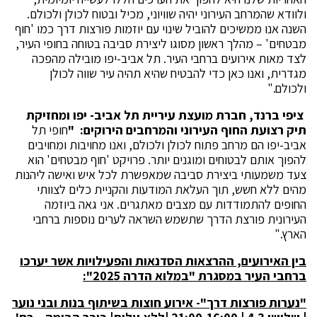
ולוודא שהמרחב העירוני יהיה שוויוני, מכיל ובטוח לכולן ולכולם.
השנה אנו ממשיכים להוביל שינוי עם יוזמות פורצות דרך כמו 'חוף
מבטחים' – מהלך ראשון מסוגו ליצירת סביבה בטוחה בחופי העיר,
לצד מאות אירועים ברחבי העיר. תל אביב-יפו מובילה מהפכה
מגדרית, ואנו כאן כדי להבטיח שהיא תהיה עיר שווה לכולן
ולכולם."
ציפי ברנד, חברת מועצת עיריית תל אביב- יפו ומחזיקת
תיק רצועת החוף העירוני והמרחבים הירוקים: "
חופי תל
אביב-יפו הם מרחב פתוח לכולן ולכולם, ואנו מחויבות ומחויבים
להפוך אותם לבטוחים ומוגנים יותר. פרויקט 'חוף מבטחים' הוא
צעד משמעותי ביצירת סביבה שמאפשרת לכל איש ואישה ליהנות
מהים ללא חשש, תוך העלאת המודעות והקניית כלים לצוותי
החופים להתמודדות עם מצבים מאתגרים. אני גאה ביוזמה
העירונית פורצת הדרך שתשמש השראה לערים נוספות ברחבי
הארץ."
בין האירועים, ההרצאות הסדנאות והפעילויות אשר יערכו
ברחבי העיר במסגרת "במלוא הדרה 2025":
"נערות פורצות דרך"- אירוע חוצות בשיתוף בנות ובני נוער