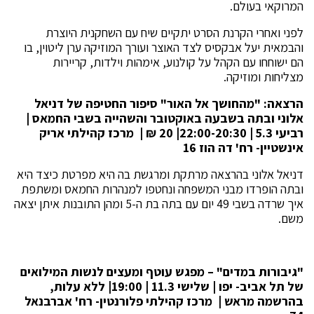
המרוקאי בעולם.
לפני ואחרי הקרנת הסרט יתקיים שיח עם השחקנית היוצרת
והבמאית יעל אבקסיס לצד האוצר ועורך המוזיקה ערן ליטוין, בו
הם ישוחחו עם הקהל על קולנוע, אימהות וילדות, קריירות
מצליחות ומוזיקה.
הרצאה: "מהחושך אל האור" סיפור החטיפה של דניאל
אלוני ובתה בשבעה באוקטובר והשהייה בשבי החמאס |
רביעי 5.3 | 22:00-20:30| 20 ₪ | מרכז קהילתי אריק
אינשטיין- רח' דה הוז 16
דניאל אלוני בהרצאה מרתקת ומרגשת בה היא מפרטת כיצד היא
ובתה הופרדו מבני המשפחה ונחטפו למנהרות החמאס ומשתפת
איך שרדה בשבי 49 יום עם בתה בת ה-5 ומהן התובנות איתן יצאה
משם.
"גיבורות במדים" – מפגש עוטף ומעצים לנשות המילואים
של תל אביב- יפו | שלישי 11.3 | 19:00| ללא עלות,
בהרשמה מראש | מרכז קהילתי פלורנטין- רח' אברבנאל