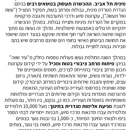
מינית תל אביב. ההכשרה תעסוק בנושאים רבים
בניהם:
הגדרת הטרדה מינית, גבולות ומרחב בטוח, תפקיד המציל ("עשה
ואל תעשה"), עקרונות סיוע ודרכי התערבות ותגובה פרקטיות
במקרים של הטרדות מיניות וחציית גבולות. במהלך ההכשרה
יתקיימו תרגולים באמצעות סימולציות. מהלך זה נעשה גם מתוך
תקווה שיהווה השראה לערי חוף אחרות שינקטו בצעד דומה שישפר
את תחושת הביטחון האישי בחופי הים שהינם מרחבים שיש בהם
סבירות גבוהה לחציית גבולות.
במהלך השנה החולפת נעשו פעולות נוספות כחלק מ"עיר שווה"
בניהן:
פיתוח מרחב ציבורי בטוח ומכיל
על ידי קידום עקרונות
תכנון מרחב ציבורי בהתייחס לצרכים, חסמים ומאפיינים של
ילדות, נערות ונשים, שיפור והתאמת תשתיות (תאורה, גיזום
עצים, שיפוץ והצבת שירותים ציבוריים במרחב הציבורי); קידום
שפה שוויונית בפרסומי העירייה ובשילוט העירוני; התאמת
פרוגרמות מוסדות ציבור וקידום שירותים רב מגדריים ומלתחות
משפחתיות במוסדות העירייה. כמו כן, ננקטו, ביו היתר, גם פעולות
לטובת
מניעת אלימות מגדרית בחינוך:
מעל 10,000 תלמידים
ותלמידות עברו סדנאות מרכז סיוע, תכניות ייחודיות לבתי הספר
ביפו ולצוותי החינוך המיוחד, כ-1,000 בני ובנות נוער בצופים
ובמרכזי הנוער עברו סדנאות מרכז סיוע, מאות בני נוער, צוותים