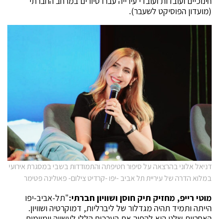
חינוכיים ועובדות ועובדי עירייה עברו סיורים במרחב החברתי
(מועדון הפוסיקט לשעבר).
דניאל אלוני בהרצאה על סיפור חטיפתה והתמודדות בשבי במסגרת אירועי
במלוא הדרה של עיריית תל אביב -יפו -קרדיט צילום- פאולינה פטימר
מוטי רייפ, מחזיק תיק חוסן ושוויון חברתי:
"תל-אביב-יפו
הייתה ותמיד תהיה מגדלור של ליברליות, דמוקרטיה ושוויון.
האחריות שלנו היא להפוך את הערכים הללו לעשייה יומיומית,