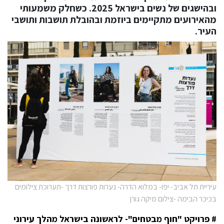
ובהישגים של נשים בישראל 2025. כשחלק משמעותי
מהאירועים מתקיימים ביוזמת ובהובלת תושבות ותושבי
העיר.
עיריית תל אביב- יפו- במלוא הדרה- נערות פורצות דרך -תערוכת צילומים
בכיכר הבימה -צילום מיקה גורן
#
פרויקט "חוף מבטחים"- לראשונה בישראל מהלך עירוני