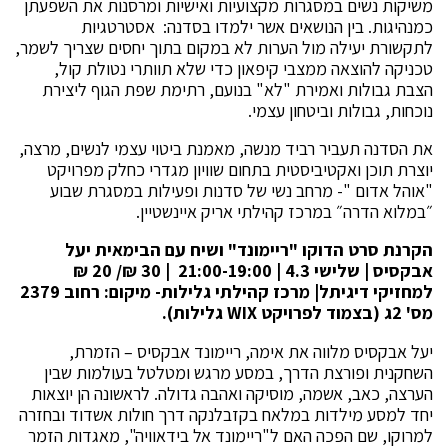
משיקות נשים במסגרות מקצועיות ואישיות ומרסנות את השפעתן
כמנהיגות. בין הנושאים אשר ילמדו בסדנה: אסטרטגיות
לתקשורת יעילה מול הערות לא במקום בתוך יחסים שצריך לשמר,
טכניקה להוצאה ממצבי קיפאון כדי שלא תוותרי נטולת קול,
הצבת גבולות ואמירת "לא" בנועם, רתימת שפת הגוף ליצירת
נוכחות, גבולות וביטחון עצמי.
את הסדנה תעביר רביד מנשה, מאמנת ביטוי עצמי לנשים, מרצה,
יוצרת תוכן ואקטיביסטית בתחום שוויון מגדרי כחלק מפרויקט
"אוהל אדום "- מרחב נשי של סדנות ופעילות במסגרת שבוע
״במלוא הדרה״ במרכז קהילתי אריק איינשטיין.
הקרנת סרט הדוקו "ריימונד" ושיח עם הבימאית יעל
אבקסיס | שלישי 4.3 | 21:00-19:00 | 30 ₪/ 20 ₪
למחזיקי דיגיתל| מרכז קהילתי גלילות- מיקום
:
רחוב 2379
מס' 2ג (בצמוד לפרויקט
WIX
גלילות).
יעל אבקסיס מלווה את אימה, ריימונד אבקסיס – הזמרת,
השחקנית ופורצת הדרך, במסע מרגש ומטלטל בעולמות שבין
הערצה, כאב, אשמה, מוסיקה ואהבה גדולה. לראשונה הן יוצאות
יחד למסע מילדות במלאח בקזבלנקה דרך חולות אשדוד ובחזרה
למרוקו, שם הפכה האם ל"ריימונד אל בידאוויה", מאגדות הזמר