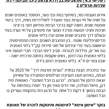
| שלישי 4.3 | 21:00-16:00 |ללא עלות| כיכר הבימה – רח'
שדרות תרס"ט 2
אירוע העצמה נשי, בשיתוף בנות ובני נוער, המספר באופנים שונים
על חוויה של חיי נערות בעיר ומעודד לסולידריות נשית, דרך ביטויי
אומנות שונים. השנה יקום בכיכר הבימה מוזיאון זמני בו יציגו
חניכות וחניכי תנועות ומרכזי הנוער את סיפורם.ן על חיי נערה בעיר
ובעולם דרך מיצבים שונים אותם יצרו בליווי אמנים
מדיסציפלינות שונות . בין המיצבים השונים: הגינה הפמיניסטית
הראשונה בעיר פרי יצירתם של חוגי סיירות קק"ל בלווי האמנית
נגה אור ים, מילדות לבגרות- סביב דימוי הברבי- חברי תנועת איגי
בליווי האמנית נגה רוזמן , נשים שקופות בתחנה מרכזית ישנה -
שבט צופי ים ת"א בליווי האמנית רותם בידס.
עוד בתכנית: הצגת נבחרת "נערות פורצות דרך" של 2025 על
הבמה, באירוע תוצג תערוכת הצילומים המסבירה על עשייתן
יוצאת הדופן של הנערות. "הרגע בו הכל השתנה"- האושיות מיה
דגן, מישל המלכה, שיר הדס מאיר וחן גל יספרו בפתיחות על
הבמה במשך 4 דקות כל אחת על הרגע הזה בתקופת נעוריהן בו
הכל השתנה
בוקר "אימון אימא" לאימהות ותינוקות לזכרה של מאמנת