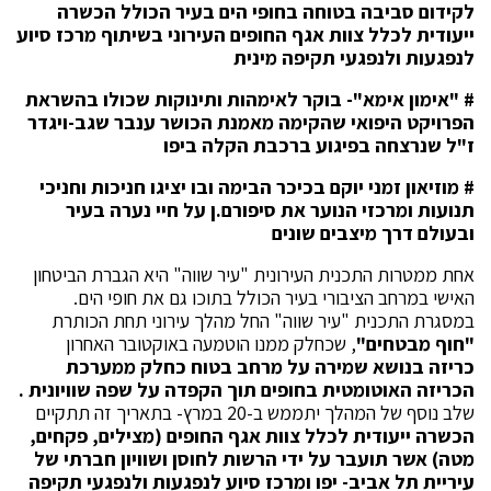
לקידום סביבה בטוחה בחופי הים בעיר הכולל הכשרה
ייעודית לכלל צוות אגף החופים העירוני בשיתוף מרכז סיוע
לנפגעות ולנפגעי תקיפה מינית
# "אימון אימא"- בוקר לאימהות ותינוקות שכולו בהשראת
הפרויקט היפואי שהקימה מאמנת הכושר ענבר שגב-ויגדר
ז"ל שנרצחה בפיגוע ברכבת הקלה ביפו
#
מוזיאון זמני יוקם בכיכר הבימה ובו יציגו חניכות וחניכי
תנועות ומרכזי הנוער את סיפורם.ן על חיי נערה בעיר
ובעולם דרך מיצבים שונים
אחת ממטרות התכנית העירונית "עיר שווה" היא הגברת הביטחון
האישי במרחב הציבורי בעיר הכולל בתוכו גם את חופי הים.
במסגרת התכנית "עיר שווה" החל מהלך עירוני תחת הכותרת
"חוף מבטחים"
, שכחלק ממנו הוטמעה באוקטובר האחרון
כריזה בנושא שמירה על מרחב בטוח כחלק ממערכת
הכריזה האוטומטית בחופים תוך הקפדה על שפה שוויונית .
שלב נוסף של המהלך יתממש ב-20 במרץ- בתאריך זה תתקיים
הכשרה ייעודית לכלל צוות אגף החופים
(מצילים, פקחים,
מטה) אשר תועבר על ידי הרשות לחוסן ושוויון חברתי של
עיריית תל אביב- יפו ומרכז סיוע לנפגעות ולנפגעי תקיפה