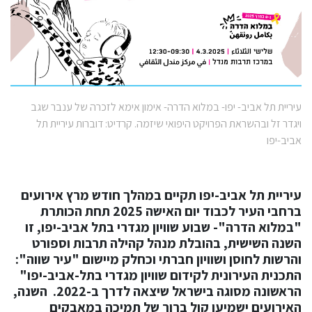
עיריית תל אביב- יפו- במלוא הדרה- אימון אימא לזכרה של ענבר שגב
ויגדר זל ובהשראת הפרויקט היפואי שיזמה. קרדיט: דוברות עיריית תל
אביב-יפו
עיריית תל אביב-יפו
תקיים
במהלך חודש מרץ
אירועים
ברחבי העיר לכבוד יום האישה 2025 תחת הכותרת
"
במלוא הדרה"- שבוע שוויון מגדרי בתל אביב-יפו,
זו
השנה השישית,
בהובלת מנהל קהילה תרבות וספורט
והרשות לחוסן ושוויון חברתי
וכחלק מיישום
"עיר שווה":
התכנית העירונית לקידום שוויון מגדרי בתל-אביב-יפו
"
הראשונה מסוגה בישראל שיצאה לדרך ב-2022. השנה,
האירועים ישמיעו קול ברור של תמיכה במאבקים