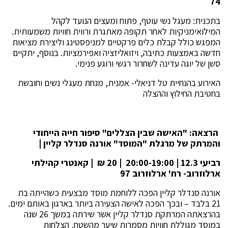
74
בתכנית: מעגל נשי עוטף, פתוח ומעצים הנועד לקהל
המילואימניקיות לאחר תקופה מאתגרת ורווית חוויות משמעותית.
המפגש כולל קבלת כלים פרקטיים למניפסטינג וליצירת מציאות
חדשה באמצעות כתיבה, ויזואליזציה ואפירמציות. בנוסף, יתקיים
סשן של יוגה עדינה לשחרור רגשי ורוגע פנימי.
האירוע בהנחיית טל דניאלי- אמנית, מנחת מעגלי נשים וחובשת
בחטיבת החילוץ וההצלה
הרצאה: "האישה שבין הצללים
"
סיפור חייה הייחודי
והמרתק של מרגלת "המוסד" אורנה סנדלר קליין |
רביעי 12.3
| 20:00-19:00 | 20 ₪ | קאנטרי קהילתי
ארלוזרוב- רח' ארלוזרוב 97
אורנה סנדלר קליין הפכה ללוחמת מוסד מבצעית כשהייתה בת
21 בלבד – ובכך הפכה לאישה הצעירה ביותר בארגון באותם ימים.
בהרצאתה המרתקת סנדלר קליין אשר שירתה במשך 26 שנה
במוסד מגוללת חוויות מסמרות שיער מהשטח, הצלחות