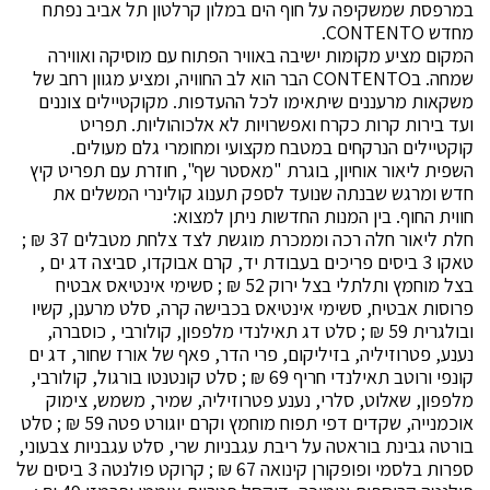
במרפסת שמשקיפה על חוף הים במלון קרלטון תל אביב נפתח
מחדש CONTENTO.
המקום מציע מקומות ישיבה באוויר הפתוח עם מוסיקה ואווירה
שמחה. בCONTENTO הבר הוא לב החוויה, ומציע מגוון רחב של
משקאות מרעננים שיתאימו לכל ההעדפות. מקוקטיילים צוננים
ועד בירות קרות כקרח ואפשרויות לא אלכוהוליות. תפריט
קוקטיילים הנרקחים במטבח מקצועי ומחומרי גלם מעולים.
השפית ליאור אוחיון, בוגרת "מאסטר שף", חוזרת עם תפריט קיץ
חדש ומרגש שבנתה שנועד לספק תענוג קולינרי המשלים את
חווית החוף. בין המנות החדשות ניתן למצוא:
חלת ליאור חלה רכה וממכרת מוגשת לצד צלחת מטבלים 37 ₪ ;
טאקו 3 ביסים פריכים בעבודת יד, קרם אבוקדו, סביצה דג ים ,
בצל מוחמץ ותלתלי בצל ירוק 52 ₪ ; סשימי אינטיאס אבטיח
פרוסות אבטיח, סשימי אינטיאס בכבישה קרה, סלט מרענן, קשיו
ובולגרית 59 ₪ ; סלט דג תאילנדי מלפפון, קולורבי , כוסברה,
נענע, פטרוזיליה, בזיליקום, פרי הדר, פאף של אורז שחור, דג ים
קונפי ורוטב תאילנדי חריף 69 ₪ ; סלט קונטנטו בורגול, קולורבי,
מלפפון, שאלוט, סלרי, נענע פטרוזיליה, שמיר, משמש, צימוק
אוכמנייה, שקדים דפי תפוח מוחמץ וקרם יוגורט פטה 59 ₪ ; סלט
בורטה גבינת בוראטה על ריבת עגבניות שרי, סלט עגבניות צבעוני,
ספרות בלסמי ופופקורן קינואה 67 ₪ ; קרוקט פולנטה 3 ביסים של