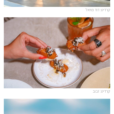
קרדיט: דוד מויאל
קרדיט: זבוב