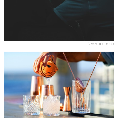
קרדיט: דוד מויאל