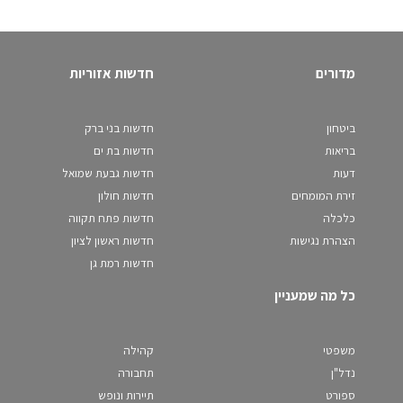
מדורים
חדשות אזוריות
ביטחון
חדשות בני ברק
בריאות
חדשות בת ים
דעות
חדשות גבעת שמואל
זירת המומחים
חדשות חולון
כלכלה
חדשות פתח תקווה
הצהרת נגישות
חדשות ראשון לציון
חדשות רמת גן
כל מה שמעניין
משפטי
קהילה
נדל"ן
תחבורה
ספורט
תיירות ונופש