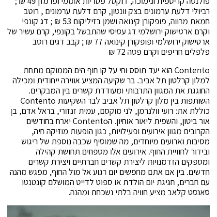
פולנטה קריספית ונימוכה, דוקסל פטריות אוממי ופרמזן 49 ₪ ;
רביולי דלעת ערמונים בצק וונטון, קרם דלעת ערמונים , רוטב
חמאת מרווה, פופקורן קינואה ושמן בזיליקום 53 ₪ ; דג קונפי
וקרם ארטישוק ירושלמי דג עסיסי שהתבשל בקונפי, קרם עשיר של
ארטישוק ירושלמי ופופקורן קינואה 77 ₪ ; קבב דגים רוטב
פלפלים חריפים וקרם פטה 72 ₪
Contento הוא יעד תוסס וחי על קו חוף הים הממוקם מתחת
למלון קרלטון תל אביב. בר שקיעה המציע אווירה ייחודית ומכילה
החוגגת את המגוון התרבותי ומעודדת קשרים בין המבקרים.
השותפות בין מלון קרלטון תל אביב לבר השקיעות Contento
כוללת את: רועי וולנרמן, לני מוקסם, עמית זנזורי, בראל אדם, בן
אור ביטון, והשפית ליאור אוחיון. הContento יארח בחודשים
הקרובים מגוון אירועים ופעילויות, כגון הופעות מוזיקה חיה,
מסיבות וארועים מיוחדים, מה שמוסיף שכבה נוספת של ריגוש
ובידור לחוויית החוף. אירועים אלו מטפחים תחושת קהילה
ומספקים הזדמנויות ליצירת קשרים חברתיים ויצירת קשרים
חדשים. בין אם אתם מחפשים יום רגוע אל מול החוף, מפגש מהנה
עם חברים, חגיגת יום הולדת או ספוט לדייט המושלם קונטנטו
סאנסט קלאב מציע חוויה בלתי נשכחת ומהנה.