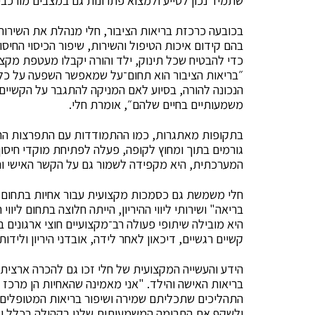
שתמיד נכון לסייע ולמצוא פתרונות גם במצבים מורכבי
בכובעה כרכזת בריאות הציבור, חלי מנהלת את השירות
בהם קידום איכות הטיפול והשירות, שיפור הכיסוי החיסו
כדי להבטיח שכל תינוק, ילד והורה יקבלו מעטפת מקצו
״בריאות הציבור הוא תחום־על שמאפשר השפעה על כל 
הנכונה להורה, בסיוע לאם המניקה להתגבר על הקשיים
משמעותיים בחיים שלהם״, אומרת חלי.
בתקופות מאתגרות, כמו ההתמודדות עם התפרצות החצב
גורמים בתוך ומחוץ לקופה, פעלה לפתיחת מוקדי חיסון ו
המערכתית, היא מקפידה לשמור גם על הקשר האישי וה
חלי משמשת גם כסמכות מקצועית עבור אחיות בתחום ב
בריאה" ושירותי ליווי ההיריון, הייתה חלוצה בתחום ליו
היא מובילה שיתופי פעולה רב־מקצועיים חוצי ארגונים 
קשיים רגשיים, דיכאון לאחר לידה, אובדני היריון ולידו
הידע והעשייה המקצועית של חלי זכו גם להכרה ארצית,
בריאות האישה והילד. "אני מאמינה שהאחיות הן מרכז 
התהליכים שתכליתם שמירה ושיפור בריאות המטופלים,
ולשקף את התרומה המשמעותית שלנו בקהילה בכלל ובא