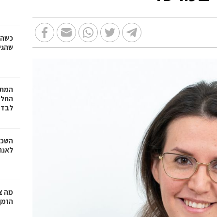
כשהז
שהגי
המתכ
החלט
לבד
השכר
לאנר
מה צר
הזמן