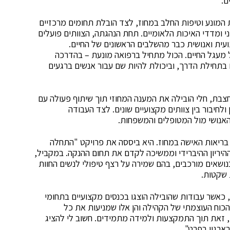
ם.
 המונע וטיפות החלב במחוז, לצד הובלת תחומים מרכזיים
ני ומדדי האיכות הלאומיים. תחת הנהגתה, הצוותים פועלים
עית ואנושית כבר מהשלבים הראשונים של החיים.
מעגל החיים. הכול מתחיל ברפואה מונעת – בהדרכה
 בתחילת הדרך, וביכולת להיות שם עבור אנשים ברגעים
ת, חלי הובילה את המענה המחוזי תוך שיתוף פעולה עם
לחיבור בין צוותים מקצועיים שונים. לצד העבודה
אנושי מול המטופלים והמשפחות.
ריאות האישה במחוז. היא ביססה את פרויקט "התחלה
וי ההיריון ההיברידי וממשיכה לקדם את תחום ההנקה. במקביל,
בנושאים מורכבים, בהם שמירה על רצף טיפולי לנשים החוות
ת שקטות.
 כאשר עבודות שהובילה הוצגו בכנסים מקצועיים בתחומי
הכוח העוצמתי של הקהילה והן אלו שמניעות את כל
 זאת תוך התמקצעות ולמידה מתמידים. חשוב לי להציג
רגון בפרט".