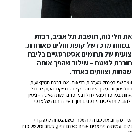
את חלי נוה, תושבת תל אביב, רכזת
 במחוז מרכז של קופת חולים מאוחדת.
צועית של תחומים אסטרטגיים בליבת
מחוברת לשטח – שילוב שהפך אותה
פחות וצוותים כאחד.
 עם למעלה מ־20 שנות ניסיון ותואר שני במנהל מערכות בריאות. את דרכה המקצועית
וולפסון ובהמשך שירתה כקצינה בפיקוד העורף ובחיל
אחות במרכז רפואי גדול ובמרכז בריאות האישה – ניסיון
להוביל תהליכים מורכבים תוך ראייה רחבה של צרכי
כיר מקרוב את עבודת השטח. משם צמחה לתפקידי
לים. עמיתיה מתארים אותה כאדם זמין, קשוב ומעשי, כזה