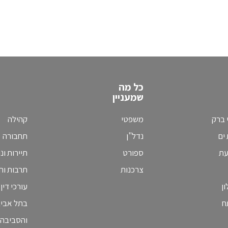
כל מה
שמעניין
 ברק
משפטי
קהילה
ים
נדל"ן
תחבורה
עת
ספורט
תיירות ונ
צרכנות
תרבות וחי
ן
עורכי דין
ח
בתל אבי
והסביבה