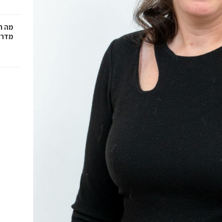
מה ח
מדרי